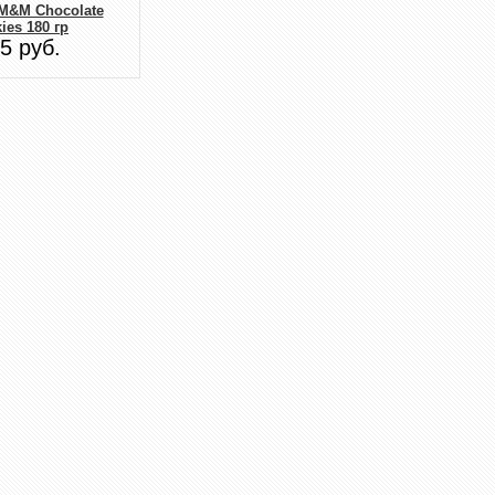
M&M Choсolate
ies 180 гр
5 руб.