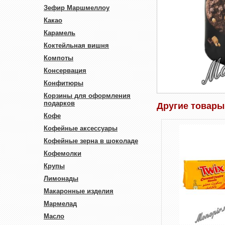
Зефир Маршмеллоу
Какао
Карамель
Коктейльная вишня
Компоты
Консервация
Конфитюры
Корзины для оформления
подарков
Другие товары
Кофе
Кофейные аксессуары
Кофейные зерна в шоколаде
Кофемолки
Крупы
Лимонады
Макаронные изделия
Мармелад
Масло