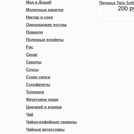
Мед и Дошаб
Печенье Twix Soft
200 р
Молочные напитки
Нектар и соки
Одноразовая посуда
Повидло
Полезные конфеты
Рис
Сахар
Сиропы
Соусы
Сухие смеси
Сухофрукты
Топпинги
Фруктовое пюре
Цикорий и корица
Чай
Чайно-кофейные сервизы
Чайные аксессуары