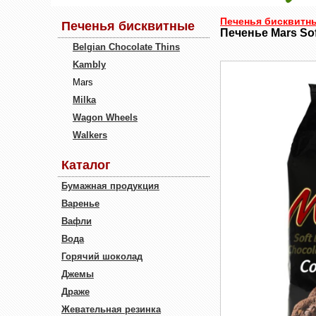
Печенья бисквитн
Печенья бисквитные
Печенье Mars Sof
Belgian Chocolate Thins
Kambly
Mars
Milka
Wagon Wheels
Walkers
Каталог
Бумажная продукция
Варенье
Вафли
Вода
Горячий шоколад
Джемы
Драже
Жевательная резинка