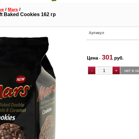
ые
/
Mars
/
t Baked Cookies 162 гр
Артикул
301
Цена
руб.
-