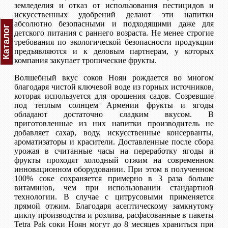
земледелия и отказ от использования пестицидов и
искусственных удобрений делают эти напитки
абсолютно безопасными и подходящими даже для
Каталог
детского питания с раннего возраста. Не менее строгие
требования по экологической безопасности продукции
предъявляются и к деловым партнерам, у которых
компания закупает тропические фрукты.
Волшебный вкус соков Ноян рождается во многом
благодаря чистой ключевой воде из горных источников,
которая используется для орошения садов. Созревшие
под теплым солнцем Армении фрукты и ягоды
обладают достаточно сладким вкусом. В
приготовленные из них напитки производитель не
добавляет сахар, воду, искусственные консерванты,
ароматизаторы и красители. Доставленные после сбора
урожая в считанные часы на переработку ягоды и
фрукты проходят холодный отжим на современном
инновационном оборудовании. При этом в полученном
100% соке сохраняется примерно в 3 раза больше
витаминов, чем при использовании стандартной
технологии. В случае с цитрусовыми применяется
прямой отжим. Благодаря асептическому замкнутому
циклу производства и розлива, расфасованные в пакеты
Tetra Pak соки Ноян могут до 8 месяцев храниться при