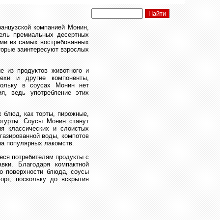
анцузской компанией Монин,
тель премиальных десертных
ми из самых востребованных
торые заинтересуют взрослых
е из продуктов животного и
рехи и другие компоненты,
кольку в соусах Монин нет
ия, ведь употребление этих
 блюд, как торты, пирожные,
огурты. Соусы Монин станут
ия классических и слоистых
газированной воды, компотов
она популярных лакомств.
еся потребителям продукты с
вки. Благодаря компактной
о поверхности блюда, соусы
орт, поскольку до вскрытия