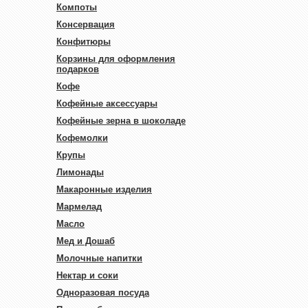
Компоты
Консервация
Конфитюры
Корзины для оформления
подарков
Кофе
Кофейные аксессуары
Кофейные зерна в шоколаде
Кофемолки
Крупы
Лимонады
Макаронные изделия
Мармелад
Масло
Мед и Дошаб
Молочные напитки
Нектар и соки
Одноразовая посуда