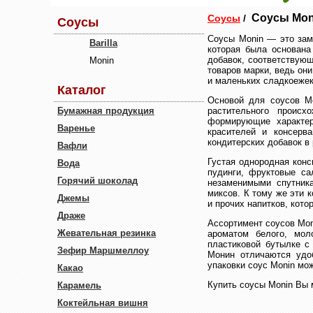
Соусы Mon
Соусы
/
Соусы
Соусы Monin — это зам
Barilla
которая была основана
добавок, соответствую
Monin
товаров марки, ведь он
и маленьких сладкоеже
Каталог
Основой для соусов Mo
Бумажная продукция
растительного происх
формирующие характер
Варенье
красителей и консерв
кондитерских добавок в
Вафли
Густая однородная конс
Вода
пудинги, фруктовые са
Горячий шоколад
незаменимыми спутник
миксов. К тому же эти 
Джемы
и прочих напитков, кот
Драже
Ассортимент соусов Mon
Жевательная резинка
ароматом белого, мол
пластиковой бутылке с
Зефир Маршмеллоу
Монин отличаются удо
упаковки соус Monin мо
Какао
Купить соусы Monin Вы 
Карамель
Коктейльная вишня