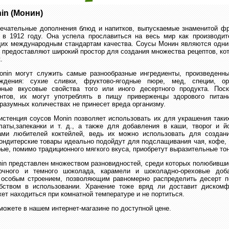
in (Монин)
ечательные дополнения блюд и напитков, выпускаемые знаменитой фр
 в 1912 году. Она успела прославиться на весь мир как производи
щих международным стандартам качества. Соусы Монин являются одни
и предоставляют широкий простор для создания множества рецептов, ко
к.
nin могут служить самые разнообразные ингредиенты, произведенны
ождения: сухие сливки, фруктово-ягодные пюре, мед, специи, о
ные вкусовые свойства того или иного десертного продукта. Пос
антов, их могут употреблять в пищу приверженцы здорового питан
 разумных количествах не принесет вреда организму.
истенция соусов Monin позволяет использовать их для украшения таких
латы,запеканки и т. д., а также для добавления в каши, творог и й
ами любителей коктейлей, ведь их можно использовать для создан
кондитерские товары идеально подойдут для подслащивания чая, кофе, 
орые, помимо традиционного мягкого вкуса, приобретут выразительные т
in представлен множеством разновидностей, среди которых полюбивши
очного и темного шоколада, карамели и шоколадно-ореховые доба
 особым строением, позволяющим равномерно распределить десерт п
бством в использовании. Хранение тоже вряд ли доставит дискомф
жет находиться при комнатной температуре и не портиться.
можете в нашем интернет-магазине по доступной цене.