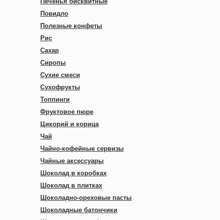
Печенья бисквитные
Повидло
Полезные конфеты
Рис
Сахар
Сиропы
Сухие смеси
Сухофрукты
Топпинги
Фруктовое пюре
Цикорий и корица
Чай
Чайно-кофейные сервизы
Чайные аксессуары
Шоколад в коробках
Шоколад в плитках
Шоколадно-ореховые пасты
Шоколадные батончики