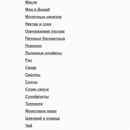
Масло
Мед и Дошаб
Молочные напитки
Нектар и соки
Одноразовая посуда
Печенья бисквитные
Повидло
Полезные конфеты
Рис
Сахар
Сиропы
Соусы
Сухие смеси
Сухофрукты
Топпинги
Фруктовое пюре
Цикорий и корица
Чай