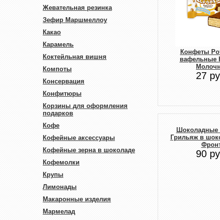
Жевательная резинка
Зефир Маршмеллоу
Какао
Карамель
Конфеты Ро
Коктейльная вишня
вафельные 
Молоч
Компоты
27 ру
Консервация
Конфитюры
Корзины для оформления
подарков
Кофе
Шоколадные
Грильяж в шоко
Кофейные аксессуары
Фронт
Кофейные зерна в шоколаде
90 ру
Кофемолки
Крупы
Лимонады
Макаронные изделия
Мармелад