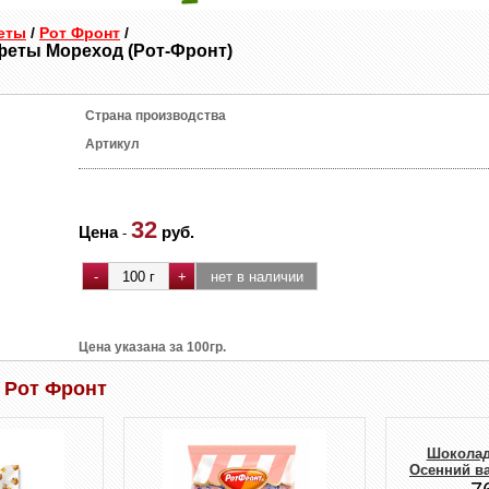
еты
/
Рот Фронт
/
еты Мореход (Рот-Фронт)
Страна производства
Артикул
32
Цена
руб.
-
Цена указана за 100гр.
 Рот Фронт
Шоколад
Осенний ва