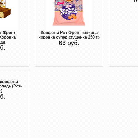
7
т Фронт
Конфеты Рот Фронт Ёшкина
Коровка
коровка супер сгущенка 250 гр
ная
66 руб.
б.
 конфеты
ладе (Рот-
)
б.