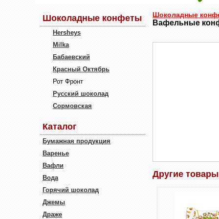
Шоколадные конф
Шоколадные конфеты
Вафельные конф
Hersheys
Milka
Бабаевский
Красный Октябрь
Рот Фронт
Русский шоколад
Сормовская
Каталог
Бумажная продукция
Варенье
Вафли
Другие товары
Вода
Горячий шоколад
Джемы
Драже