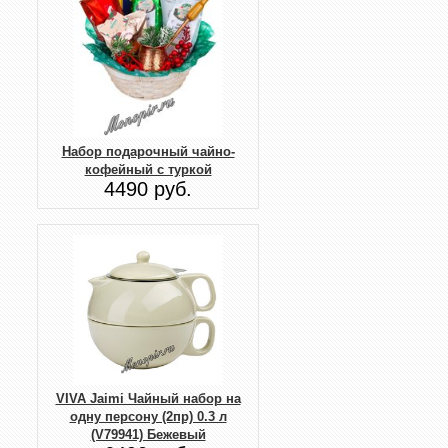
Набор подарочный чайно-
кофейный с туркой
4490 руб.
VIVA Jaimi Чайный набор на
одну персону (2пр) 0.3 л
(V79941) Бежевый