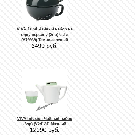
VIVA Jaimi Чайный набор на
одну персону (2пр) 0.3 л
(V79939) Темно-зеленый
6490 руб.
VIVA Infusion Чайный набор
(3пр) (V24124) Мятный
12990 руб.