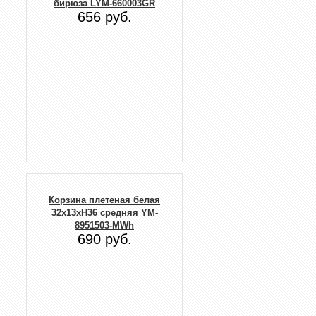
бирюза LYM-660003GR
656 руб.
Корзина плетеная белая
32х13хH36 средняя YM-
8951503-MWh
690 руб.