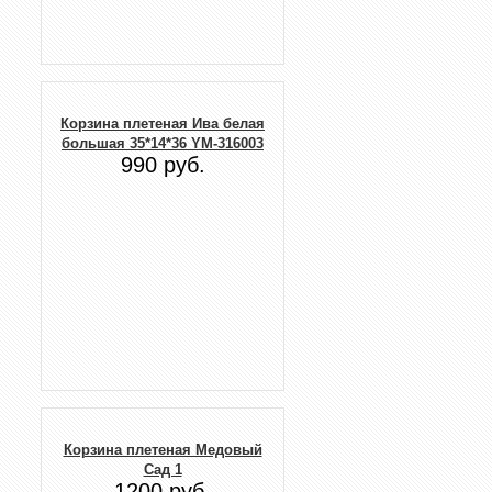
Корзина плетеная Ива белая
большая 35*14*36 YM-316003
990 руб.
Корзина плетеная Медовый
Сад 1
1200 руб.