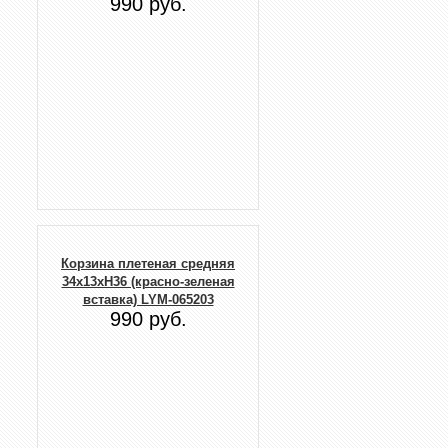
990 руб.
Корзина плетеная cредняя
34x13xH36 (красно-зеленая
вставка) LYM-065203
990 руб.