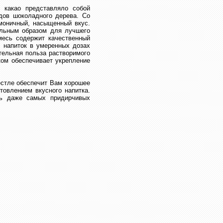
 какао представляло собой
дов шоколадного дерева. Со
моничный, насыщенный вкус.
альным образом для лучшего
месь содержит качественный
 напиток в умеренных дозах
тельная польза растворимого
ком обеспечивает укрепление
естле обеспечит Вам хорошее
товлением вкусного напитка.
ить даже самых придирчивых