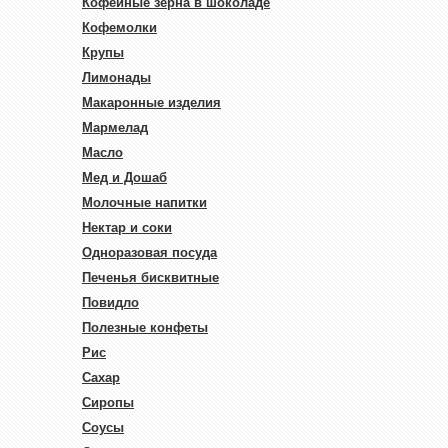
Кофейные зерна в шоколаде
Кофемолки
Крупы
Лимонады
Макаронные изделия
Мармелад
Масло
Мед и Дошаб
Молочные напитки
Нектар и соки
Одноразовая посуда
Печенья бисквитные
Повидло
Полезные конфеты
Рис
Сахар
Сиропы
Соусы