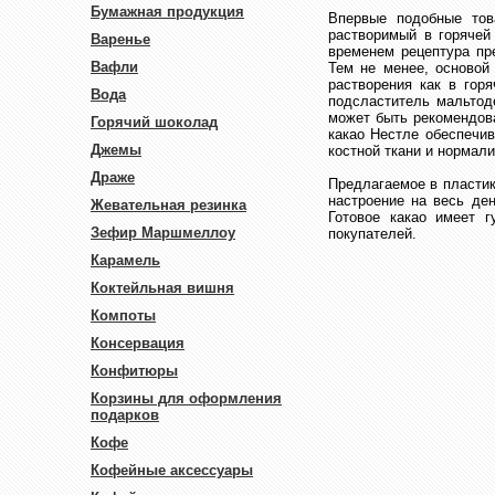
Бумажная продукция
Впервые подобные тов
растворимый в горячей
Варенье
временем рецептура пр
Вафли
Тем не менее, основой
растворения как в гор
Вода
подсластитель мальтод
может быть рекомендов
Горячий шоколад
какао Нестле обеспечив
Джемы
костной ткани и нормал
Драже
Предлагаемое в пластик
настроение на весь де
Жевательная резинка
Готовое какао имеет 
Зефир Маршмеллоу
покупателей.
Карамель
Коктейльная вишня
Компоты
Консервация
Конфитюры
Корзины для оформления
подарков
Кофе
Кофейные аксессуары