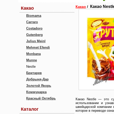
Какао Nestl
Какао
/
Какао
Biomama
Carraro
Costadoro
Gutenberg
Julius Meinl
Mehmet Efendi
Monbana
Munne
Nestle
Бритарев
Добрыня-Дар
Золотой Якорь
Коммунарка
Красный Октябрь
Какао Nestle — это с
использовании и узна
швейцарской компании 
Каталог
которое в переводе озна