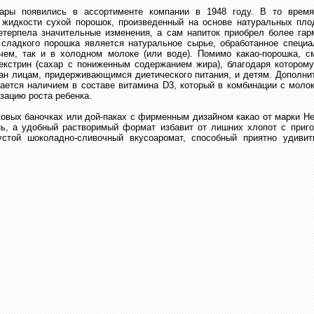
ары появились в ассортименте компании в 1948 году. В то время
 жидкости сухой порошок, произведенный на основе натуральных пло
етерпела значительные изменения, а сам напиток приобрел более гар
 сладкого порошка является натуральное сырье, обработанное специ
ячем, так и в холодном молоке (или воде). Помимо какао-порошка, с
екстрин (сахар с пониженным содержанием жира), благодаря которому
ан лицам, придерживающимся диетического питания, и детям. Дополни
ается наличием в составе витамина D3, который в комбинации с моло
изацию роста ребенка.
овых баночках или дой-паках с фирменным дизайном какао от марки Н
нь, а удобный растворимый формат избавит от лишних хлопот с приго
густой шоколадно-сливочный вкусоаромат, способный приятно удив