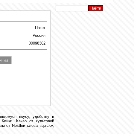
Пакет
Россия
00098362
ющемуся вкусу, удобству в
Квики. Какао от культовой
м от Nestleи слова «quick»,