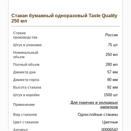
Стакан бумажный одноразовый Taste Quality
250 мл
Страна
Россия
производства
75 шт
Штук в упаковке
Номинальный
250 мл
объем
280 мл
Полный объем
57 мм
Диаметр дна
80 мм
Диаметр горла
92 мм
Высота стакана
1500 шт
Штук в коробке
Для горячих и холодных
Применение
напитков
Однослойные стаканы
Вид стаканов
Цветные
Цвет стаканов
00006542
Артикул