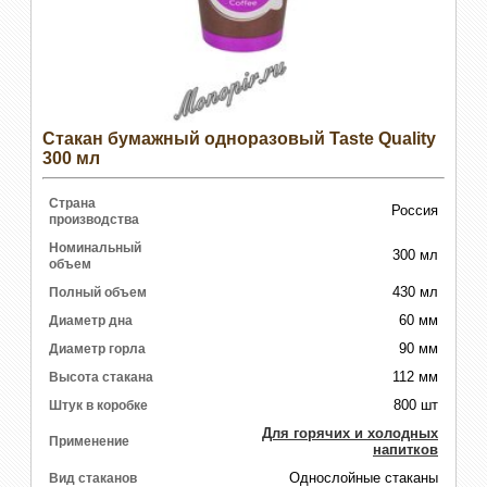
Стакан бумажный одноразовый Taste Quality
300 мл
Страна
Россия
производства
Номинальный
300 мл
объем
430 мл
Полный объем
60 мм
Диаметр дна
90 мм
Диаметр горла
112 мм
Высота стакана
800 шт
Штук в коробке
Для горячих и холодных
Применение
напитков
Однослойные стаканы
Вид стаканов