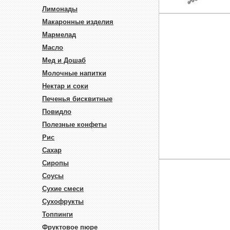
Лимонады
Макаронные изделия
Мармелад
Масло
Мед и Дошаб
Молочные напитки
Нектар и соки
Печенья бисквитные
Повидло
Полезные конфеты
Рис
Сахар
Сиропы
Соусы
Сухие смеси
Сухофрукты
Топпинги
Фруктовое пюре