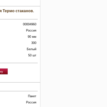
я Термо стаканов.
00004960
Россия
90 мм
300
Белый
50 шт
Пакет
Россия