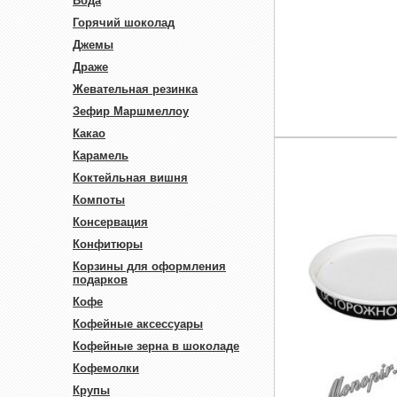
Вода
Горячий шоколад
Джемы
Драже
Жевательная резинка
Зефир Маршмеллоу
Какао
Карамель
Коктейльная вишня
Компоты
Консервация
Конфитюры
Корзины для оформления
подарков
Кофе
Кофейные аксессуары
Кофейные зерна в шоколаде
Кофемолки
Крупы