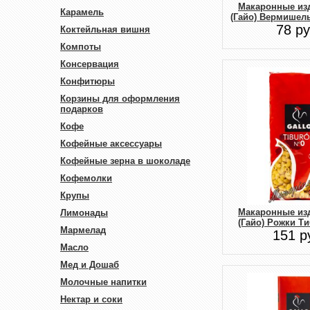
Макаронные изд
Карамель
(Гайо) Вермишель
78 ру
Коктейльная вишня
Компоты
Консервация
Конфитюры
Корзины для оформления
подарков
Кофе
Кофейные аксессуары
Кофейные зерна в шоколаде
Кофемолки
Крупы
Макаронные изд
Лимонады
(Гайо) Рожки Ти
Мармелад
151 р
Масло
Мед и Дошаб
Молочные напитки
Нектар и соки