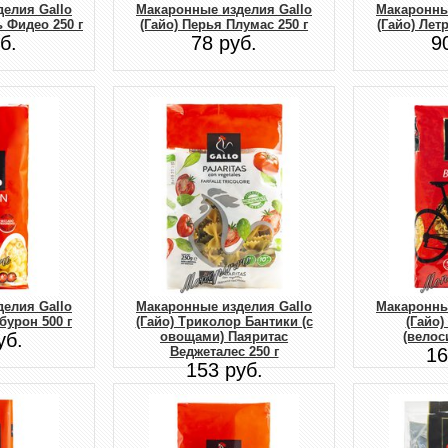
елия Gallo
Макаронные изделия Gallo
Макаронны
 Фидео 250 г
(Гайо) Перья Плумас 250 г
(Гайо) Лет
б.
78 руб.
9
елия Gallo
Макаронные изделия Gallo
Макаронны
бурон 500 г
(Гайо) Триколор Бантики (с
(Гайо)
уб.
овощами) Паяритас
(велос
Веджеталес 250 г
16
153 руб.