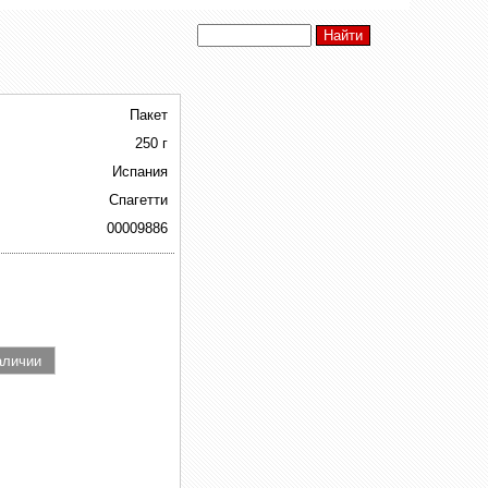
Пакет
250 г
Испания
Спагетти
00009886