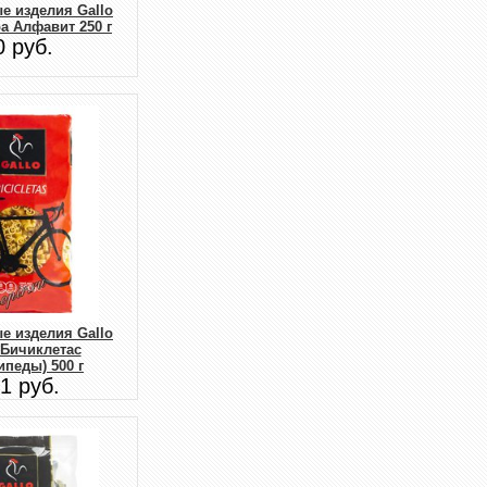
е изделия Gallo
ра Алфавит 250 г
0 руб.
е изделия Gallo
 Бичиклетас
ипеды) 500 г
1 руб.