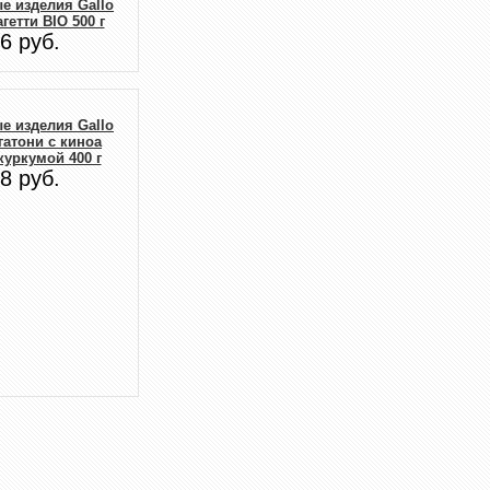
е изделия Gallo
агетти BIO 500 г
6 руб.
е изделия Gallo
гатони с киноа
куркумой 400 г
8 руб.