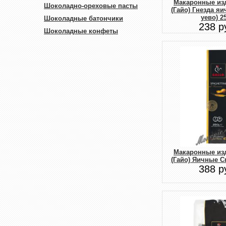
Макаронные изд
Шоколадно-ореховые пасты
(Гайо) Гнезда я
уево) 25
Шоколадные батончики
238 р
Шоколадные конфеты
Макаронные изд
(Гайо) Яичные Сп
388 р