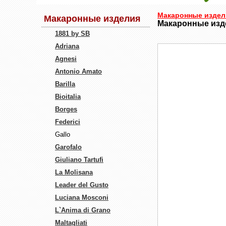
Макаронные издел
Макаронные изделия
Макаронные изде
1881 by SB
Adriana
Agnesi
Antonio Amato
Barilla
Bioitalia
Borges
Federici
Gallo
Garofalo
Giuliano Tartufi
La Molisana
Leader del Gusto
Luciana Mosconi
L`Anima di Grano
Maltagliati