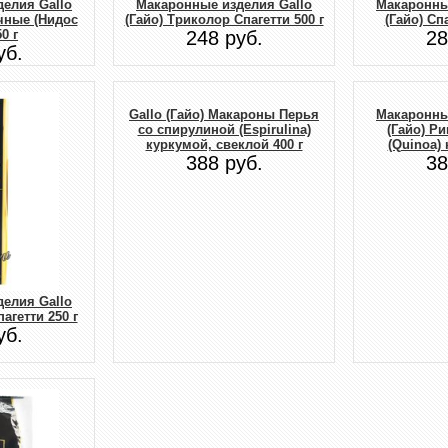
елия Gallo
Макаронные изделия Gallo
Макаронны
ичные (Нидос
(Гайо) Триколор Спагетти 500 г
(Гайо) Сп
0 г
248 руб.
28
уб.
Gallo (Гайо) Макароны Перья
Макаронны
со спирулиной (Espirulina)
(Гайо) Ри
куркумой, свеклой 400 г
(Quinoa) 
388 руб.
38
елия Gallo
агетти 250 г
уб.