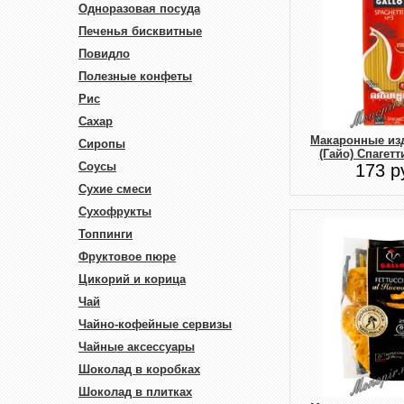
Одноразовая посуда
Печенья бисквитные
Повидло
Полезные конфеты
Рис
Сахар
Макаронные изд
Сиропы
(Гайо) Спагетт
Соусы
173 р
Сухие смеси
Сухофрукты
Топпинги
Фруктовое пюре
Цикорий и корица
Чай
Чайно-кофейные сервизы
Чайные аксессуары
Шоколад в коробках
Шоколад в плитках