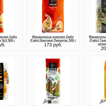
елия Gallo
Макаронные изделия Gallo
Макаронны
и №3 500 г
(Гайо) Бантики Паяритас 500 г
(Гайо) Три
уб.
173 руб.
шпин
20