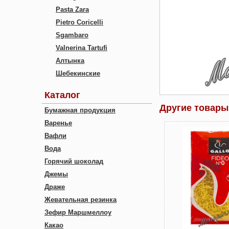
Pasta Zara
Pietro Coricelli
Sgambaro
Valnerina Tartufi
Алтынка
Шебекинские
Каталог
Другие товары
Бумажная продукция
Варенье
Вафли
Вода
Горячий шоколад
Джемы
Драже
Жевательная резинка
Зефир Маршмеллоу
Какао