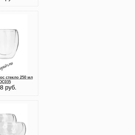
ос стекло 250 мл
DC035
8 руб.