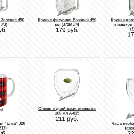
 Зеленая 450
Кружка фигурная Розовая 450
Кружка про
J/3)
мл (372MJ/4)
крышкой в
уб.
179 руб.
(3
17
Стакан с двойными стенками
100 мл А-025
211 руб.
я "Елка" 320
Чаша необ
217)
(сте
уб.
22