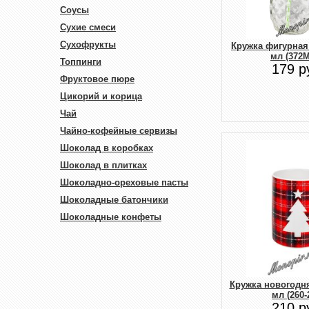
Соусы
Сухие смеси
Сухофрукты
Кружка фигурная
мл (372M
Топпинги
179 р
Фруктовое пюре
Цикорий и корица
Чай
Чайно-кофейные сервизы
Шоколад в коробках
Шоколад в плитках
Шоколадно-ореховые пасты
Шоколадные батончики
Шоколадные конфеты
Кружка новогодня
мл (260-
210 р