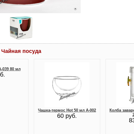
 Чайная посуда
-039 80 мл
б.
Чашка-термос Hot 50 мл А-002
Колба завар
60 руб.
8