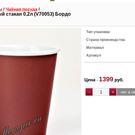
ы
/
Чайная посуда
/
й стакан 0,2л (V70053) Бордо
Тип упаковки
Страна производства
Материал
Артикул
1399
Цена
руб.
-