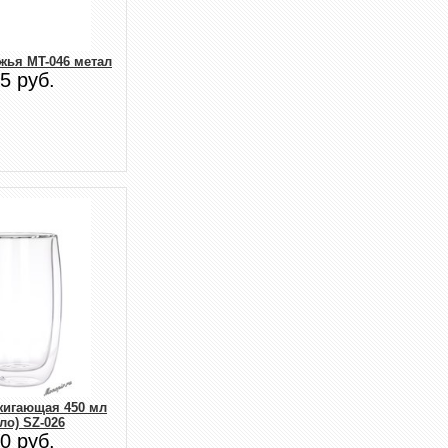
жья MT-046 метал
5 руб.
жигающая 450 мл
ло) SZ-026
0 руб.