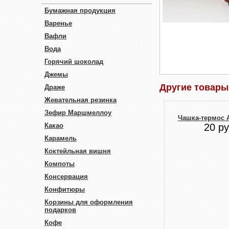
Бумажная продукция
Варенье
Вафли
Вода
Горячий шоколад
Джемы
Другие товары
Драже
Жевательная резинка
Зефир Маршмеллоу
Чашка-термос A
Какао
20 ру
Карамель
Коктейльная вишня
Компоты
Консервация
Конфитюры
Корзины для оформления
подарков
Кофе