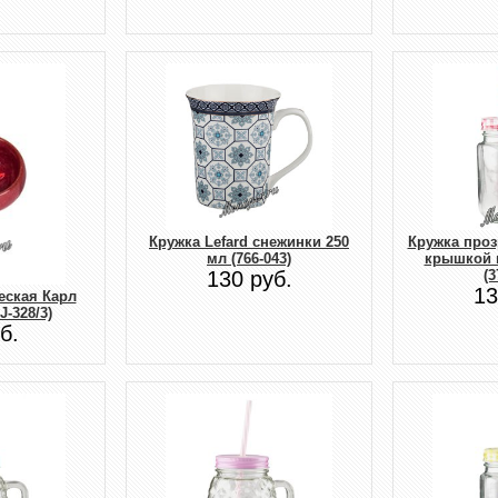
Кружка Lefard снежинки 250
Кружка проз
мл (766-043)
крышкой в
130 руб.
(3
13
еская Карл
J-328/3)
б.