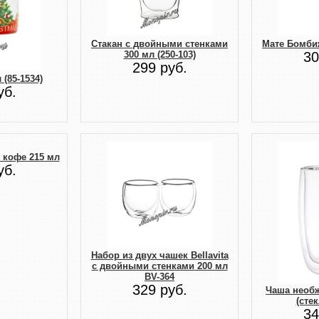
Стакан с двойными стенками
Мате Бомби
300 мл (250-103)
30
299 руб.
 (85-1534)
уб.
 кофе 215 мл
уб.
Набор из двух чашек Bellavita
с двойными стенками 200 мл
BV-364
329 руб.
Чаша необ
(стек
34