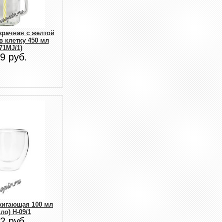
зрачная с желтой
 клетку 450 мл
71MJ/1)
9 руб.
жигающая 100 мл
кло) H-09/1
2 руб.