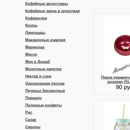
Кофейные аксессуары
Кофейные зерна в шоколаде
Кофемолки
Крупы
Лимонады
Макаронные изделия
Мармелад
Масло
Мед и Дошаб
Молочные напитки
Нектар и соки
Пиала керамич
розовая (SL
Одноразовая посуда
90 ру
Печенья бисквитные
Повидло
Полезные конфеты
Рис
Сахар
Сиропы