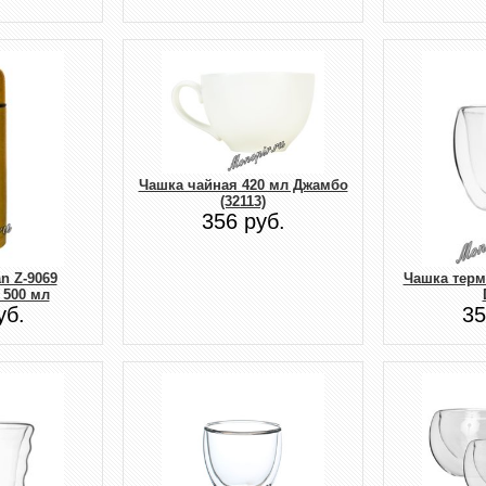
Чашка чайная 420 мл Джамбо
(32113)
356 руб.
n Z-9069
Чашка терм
 500 мл
уб.
35