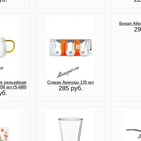
Бокал Айр
29
ая рельефная
Стакан Армуды 135 мл
50 мл (S-680)
285 руб.
уб.