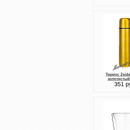
Термос Zeida
золотистый
351 р