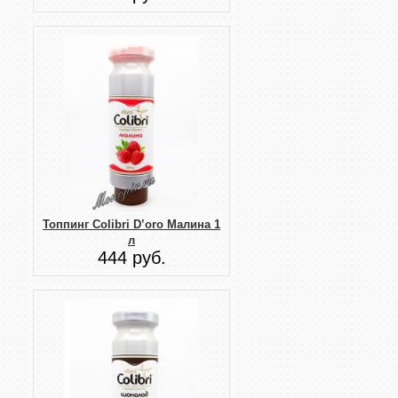
Топпинг Colibri D’oro Малина 1
л
444 руб.