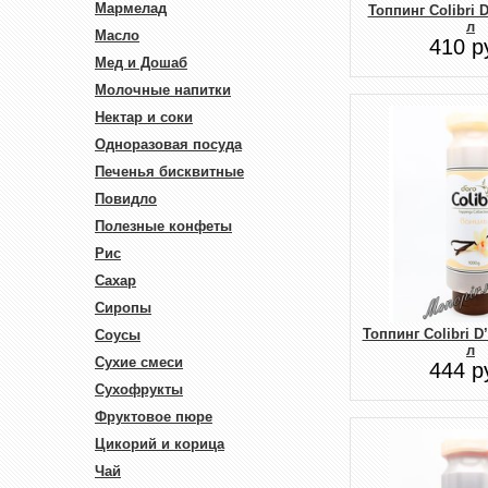
Мармелад
Топпинг Colibri 
л
Масло
410 р
Мед и Дошаб
Молочные напитки
Нектар и соки
Одноразовая посуда
Печенья бисквитные
Повидло
Полезные конфеты
Рис
Сахар
Сиропы
Топпинг Colibri D
Соусы
л
Сухие смеси
444 р
Сухофрукты
Фруктовое пюре
Цикорий и корица
Чай