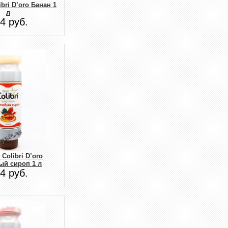
bri D’oro Банан 1
л
4 руб.
Colibri D’oro
ый сироп 1 л
4 руб.