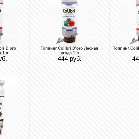
bri D’oro
Топпинг Colibri D’oro Лесная
Топпинг Coli
 1 л
ягода 1 л
уб.
444 руб.
44