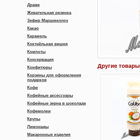
Драже
Жевательная резинка
Зефир Маршмеллоу
Какао
Карамель
Коктейльная вишня
Компоты
Консервация
Другие товары 
Конфитюры
Корзины для оформления
подарков
Кофе
Кофейные аксессуары
Кофейные зерна в шоколаде
Кофемолки
Крупы
Лимонады
Макаронные изделия