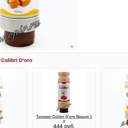
Colibri D’oro
Топпинг Colibri D’oro Вишня 1
л
444 руб.