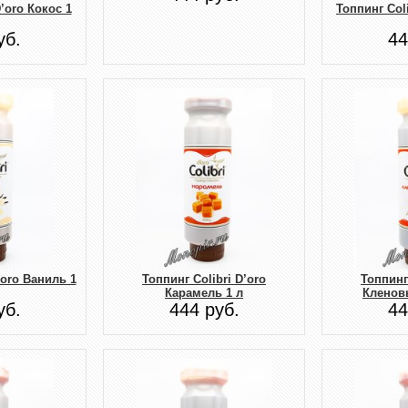
D’oro Кокос 1
Топпинг Coli
уб.
44
’oro Ваниль 1
Топпинг Colibri D’oro
Топпинг 
Карамель 1 л
Кленов
уб.
444 руб.
44