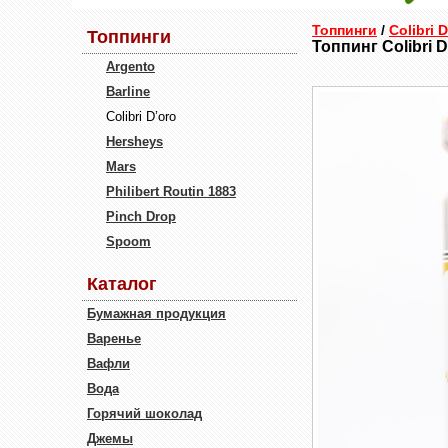
Топпинги
/
Colibri 
Топпинги
Топпинг Colibri 
Argento
Barline
Colibri D’oro
Hersheys
Mars
Philibert Routin 1883
Pinch Drop
Spoom
Каталог
Бумажная продукция
Варенье
Вафли
Вода
Горячий шоколад
Джемы