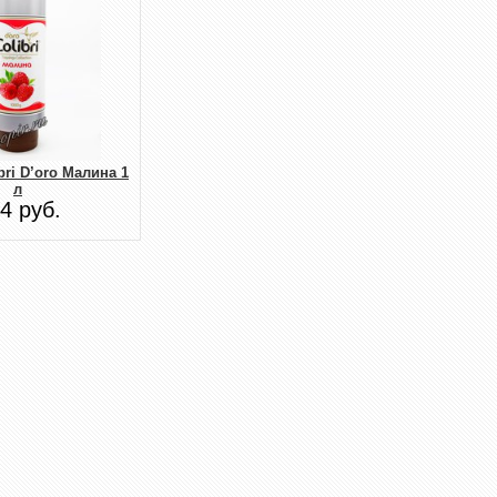
bri D’oro Малина 1
л
4 руб.