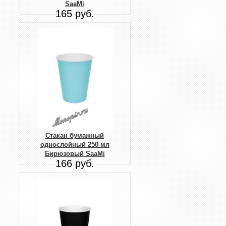
SaaMi
165 руб.
Стакан бумажный
однослойный 250 мл
Бирюзовый SaaMi
166 руб.