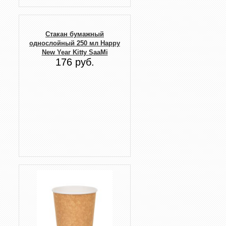
Стакан бумажный
однослойный 250 мл Happy
New Year Kitty SaaMi
176 руб.