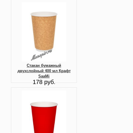
Стакан бумажный
двухслойный 400 мл Крафт
SaaMi
178 руб.