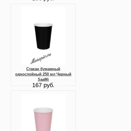
Стакан бумажный
однослойный 250 мл Черный
SaaMi
167 руб.