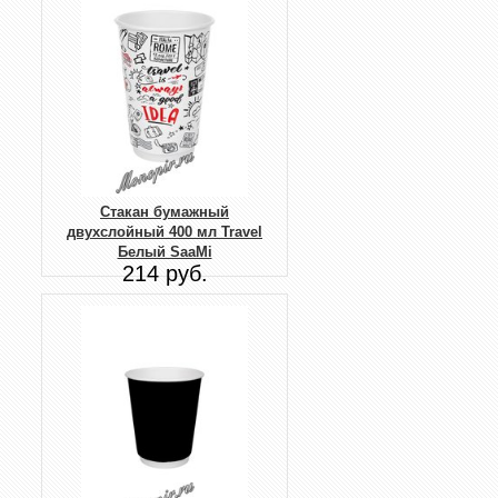
Стакан бумажный
двухслойный 400 мл Travel
Белый SaaMi
214 руб.