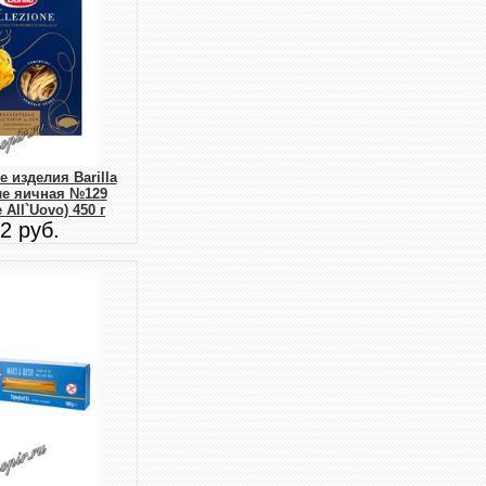
 изделия Barilla
ле яичная №129
e All`Uovo) 450 г
2 руб.