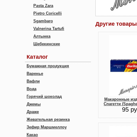
Pasta Zara
Pietro Coricelli
Sgambaro
Другие товары 
Valnerina Tartufi
Алтынка
Шебекинские
Каталог
Бумажная продукция
Варенье
Вафли
Вода
Горячий шоколад
Макаронные изде
Спагетти (Spaghe
Джемы
95 ру
Драже
Жевательная резинка
Зефир Маршмеллоу
Какао