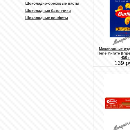
Шоколадно-ореховые пасты
Шоколадные батончики
Шоколадные конфеты
Макаронные изде
Пепе Ригате (Pip
450 г
139 р