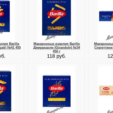
лия Barilla
Макаронные изделия Barilla
Макаронные
gati) №41 450
Джирандоле (Girandole) №34
Спагеттини 
450 г
уб.
118 руб.
12