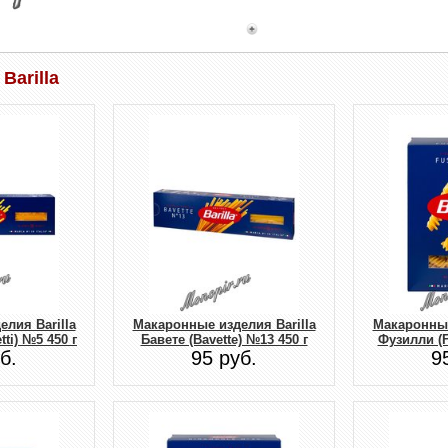
Barilla
лия Barilla
Макаронные изделия Barilla
Макаронные
tti) №5 450 г
Бавете (Bavette) №13 450 г
Фузилли (Fu
б.
95 руб.
9