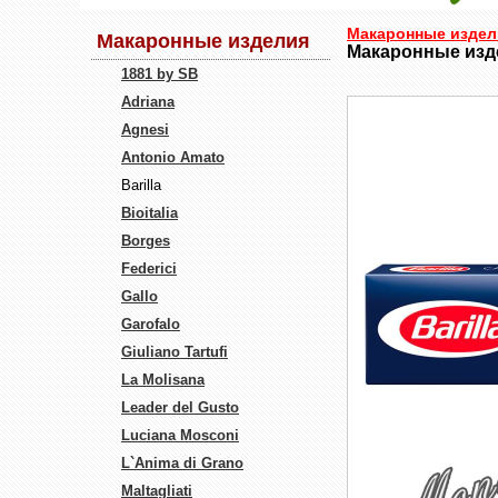
Макаронные издел
Макаронные изделия
Макаронные издел
1881 by SB
Adriana
Agnesi
Antonio Amato
Barilla
Bioitalia
Borges
Federici
Gallo
Garofalo
Giuliano Tartufi
La Molisana
Leader del Gusto
Luciana Mosconi
L`Anima di Grano
Maltagliati