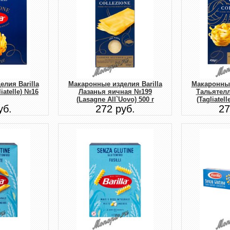
лия Barilla
Макаронные изделия Barilla
Макаронные
iatelle) №16
Лазанья яичная №199
Тальятел
(Lasagne All`Uovo) 500 г
(Tagliatell
уб.
272 руб.
27