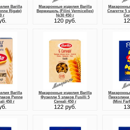
лия Barilla
Макаронные изделия Barilla
Макаронные
enne Rigate)
Вермишель (Filini Vermicelles)
Спагетти 5 з
0 г
№30 450 г
Cer
уб.
120 руб.
12
лия Barilla
Макаронные изделия Barilla
Макаронные
злаков Penne
Фузилли 5 злаков Fusilli 5
Пикколини
ali 450 г
Cereali 450 г
(Mini Far
уб.
122 руб.
13