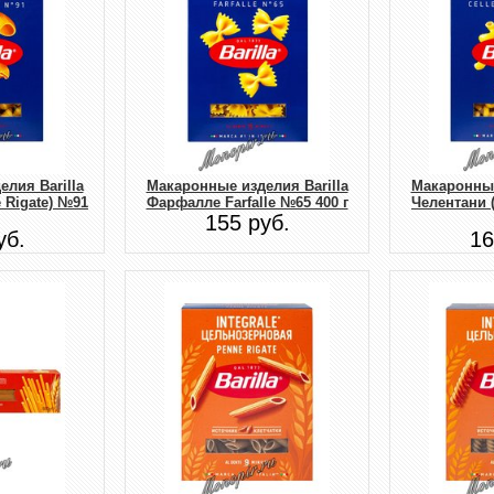
лия Barilla
Макаронные изделия Barilla
Макаронные
e Rigate) №91
Фарфалле Farfalle №65 400 г
Челентани (
155 руб.
уб.
16