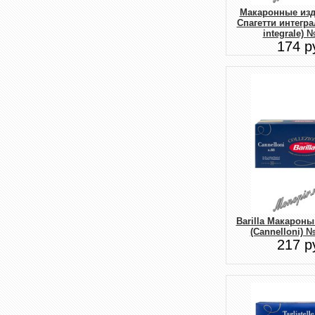
Макаронные изде
Спагетти интегра
integrale) №
174 р
Barilla Макарон
(Cannelloni) № 
217 р