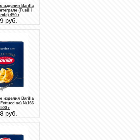
 изделия Barilla
теграле (Fusilli
rale) 450 г
9 руб.
 изделия Barilla
Fettuccine) №166
500 г
8 руб.