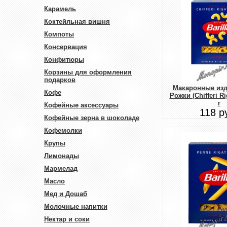
Карамель
Коктейльная вишня
Компоты
Консервация
Конфитюры
Корзины для оформления
подарков
Макаронные изде
Кофе
Рожки (Chifferi Ri
г
Кофейные аксессуары
118 р
Кофейные зерна в шоколаде
Кофемолки
Крупы
Лимонады
Мармелад
Масло
Мед и Дошаб
Молочные напитки
Нектар и соки