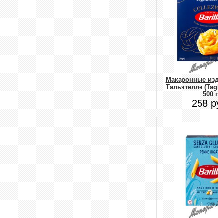
Макаронные изде
Тальятелле (Tagl
500 г
258 р