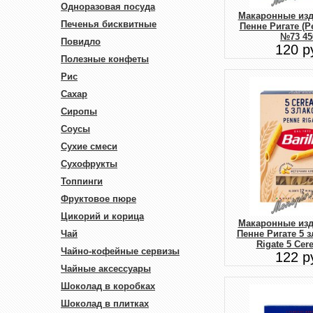
Одноразовая посуда
Макаронные изде
Печенья бисквитные
Пенне Ригате (P
№73 45
Повидло
120 р
Полезные конфеты
Рис
Сахар
Сиропы
Соусы
Сухие смеси
Сухофрукты
Топпинги
Фруктовое пюре
Цикорий и корица
Макаронные изде
Чай
Пенне Ригате 5 
Rigate 5 Cere
Чайно-кофейные сервизы
122 р
Чайные аксессуары
Шоколад в коробках
Шоколад в плитках