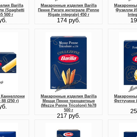
лия Barilla
Макаронные изделия Barilla
Макаронные
ле (Spaghetti
Пенне Ригате интеграле (Penne
Фузилли Ин
5 500 г
Rigate integrale) 450 г
Integ
уб.
174 руб.
19
ы Каннеллони
Макаронные изделия Barilla
Макаронные
88 (250 г)
Мецце Пенне трехцветные
Феттучине (
уб.
(Mezze Penne Tricolore) №78
500 г
25
217 руб.