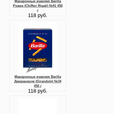
Макаронные изделия Barilla
Рожки (Chifferi Rigati) №41 450
г
118 руб.
Макаронные изделия Barilla
Джирандоле (Girandole) №34
450 г
118 руб.