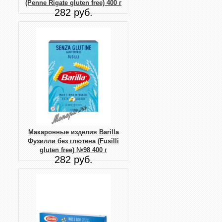
(Penne Rigate gluten free) 400 г
282 руб.
Макаронные изделия Barilla
Фузилли без глютена (Fusilli
gluten free) №98 400 г
282 руб.