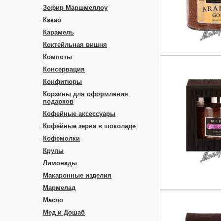
Зефир Маршмеллоу
Какао
Карамель
Коктейльная вишня
Компоты
Консервация
Конфитюры
Корзины для оформления
подарков
Кофейные аксессуары
Кофейные зерна в шоколаде
Кофемолки
Крупы
Лимонады
Макаронные изделия
Мармелад
Масло
Мед и Дошаб