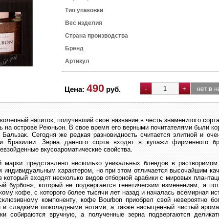
Тип упаковки
Вес изделия
Страна производства
Бренд
Артикул
490
Цена:
руб.
олепный напиток, получивший свое название в честь знаменитого сорта
ь на острове Реюньон. В свое время его верными почитателями были к
 Бальзак. Сегодня же редкая разновидность считается элитной и оче
ии Бразилии. Зерна данного сорта входят в купажи фирменного бр
ревзойденные вкусоароматические свойства.
й марки представлено несколько уникальных блендов в растворимо
м индивидуальным характером, но при этом отличается высочайшим ка
в который входят несколько видов отборной арабики с мировых планта
ый бурбон», который не подвергается генетическим изменениям, а по
ому кофе, с которого более тысячи лет назад и началась всемирная ис
склюзивному компоненту, кофе Bourbon приобрел свой невероятно бог
 и сладкими шоколадными нотами, а также насыщенный чистый аромат
ки собираются вручную, а полученные зерна подвергаются деликат