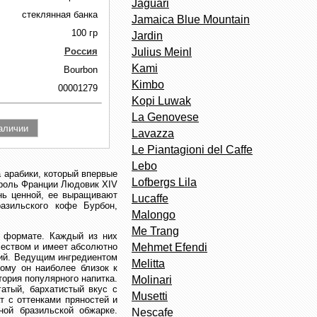
Jaguari
стеклянная банка
Jamaica Blue Mountain
100 гр
Jardin
Россия
Julius Meinl
Kami
Bourbon
Kimbo
00001279
Kopi Luwak
La Genovese
Lavazza
Le Piantagioni del Caffe
Lebo
 арабики, который впервые
Lofbergs Lila
ороль Франции Людовик XIV
нь ценной, ее выращивают
Lucaffe
азильского кофе Бурбон,
Malongo
Me Trang
м формате. Каждый из них
чеством и имеет абсолютно
Mehmet Efendi
ций. Ведущим ингредиентом
Melitta
тому он наиболее близок к
тория популярного напитка.
Molinari
атый, бархатистый вкус с
Musetti
 с оттенками пряностей и
ной бразильской обжарке.
Nescafe