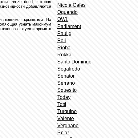
ии freeze dried, которая
Nicola Cafes
разновидности добавляются
Oquendo
OWL
чивающимся крышками. На
зволяющая узнать максимум
Parliament
ысканного вкуса и аромата
Paulig
Poli
Rioba
Rokka
Santo Domingo
Segafredo
Senator
Serrano
Squesito
Today
Totti
Turquino
Valente
Vergnano
Блюз