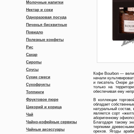
Молочные напитки
Нектар и соки
Одноразовая посуда
Печенья бисквитные
Повидло
Полезные конфеты
Рис
Сахар
Сиропы
Соусы
Кофе Bourbon — велик
Сухие смеси
начали культивироват
и писатель Оноре де
Сухофрукты
только на территор
обеспечивая ему неп
Топпинги
Фруктовое пюре
В коллекции торгово
обладает собственны
Цикорий и корица
натуральный состав, 
является сорт «желт
Чай
аборигенному эфиопск
Чайно-кофейные сервизы
Благодаря такому эк
терпкими древесными
Чайные аксессуары
орехов. Ягоды араби