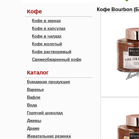
Кофе Bourbon (Б
Кофе
Кофе в зернах
Кофе в капсулах
Кофе в чалдах
Кофе молотый
Кофе растворимый
Свежеобжаренный кофе
Каталог
Бумажная продукция
Варенье
Вафли
Вода
Горячий шоколад
Джемы
Драже
Жевательная резинка