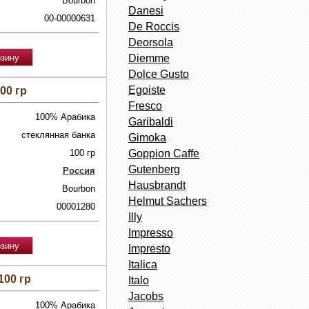
Bourbon
Danesi
00-00000631
De Roccis
Deorsola
Diemme
Dolce Gusto
Egoiste
00 гр
Fresco
100% Арабика
Garibaldi
стеклянная банка
Gimoka
100 гр
Goppion Caffe
Gutenberg
Россия
Hausbrandt
Bourbon
Helmut Sachers
00001280
Illy
Impresso
Impresto
Italica
00 гр
Italo
Jacobs
100% Арабика