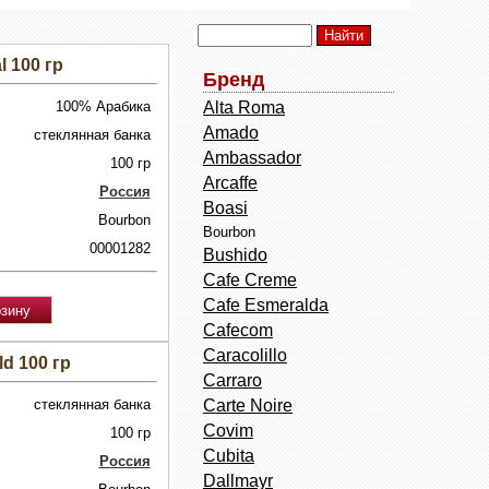
 100 гр
Бренд
100% Арабика
Alta Roma
Amado
стеклянная банка
Ambassador
100 гр
Arcaffe
Россия
Boasi
Bourbon
Bourbon
00001282
Bushido
Cafe Creme
Cafe Esmeralda
Cafecom
Caracolillo
d 100 гр
Carraro
стеклянная банка
Carte Noire
Covim
100 гр
Cubita
Россия
Dallmayr