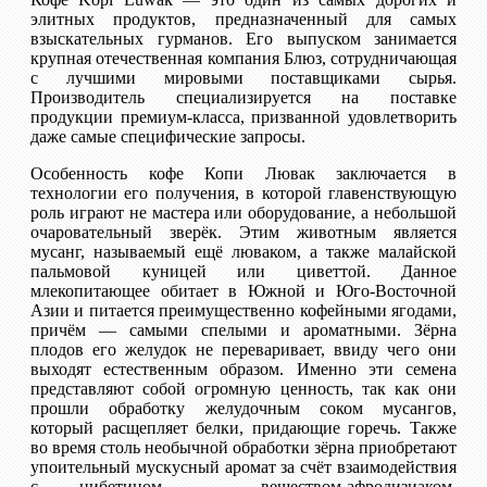
элитных продуктов, предназначенный для самых
взыскательных гурманов. Его выпуском занимается
крупная отечественная компания Блюз, сотрудничающая
с лучшими мировыми поставщиками сырья.
Производитель специализируется на поставке
продукции премиум-класса, призванной удовлетворить
даже самые специфические запросы.
Особенность кофе Копи Лювак заключается в
технологии его получения, в которой главенствующую
роль играют не мастера или оборудование, а небольшой
очаровательный зверёк. Этим животным является
мусанг, называемый ещё люваком, а также малайской
пальмовой куницей или циветтой. Данное
млекопитающее обитает в Южной и Юго-Восточной
Азии и питается преимущественно кофейными ягодами,
причём — самыми спелыми и ароматными. Зёрна
плодов его желудок не переваривает, ввиду чего они
выходят естественным образом. Именно эти семена
представляют собой огромную ценность, так как они
прошли обработку желудочным соком мусангов,
который расщепляет белки, придающие горечь. Также
во время столь необычной обработки зёрна приобретают
упоительный мускусный аромат за счёт взаимодействия
с цибетином — веществом-афродизиаком,