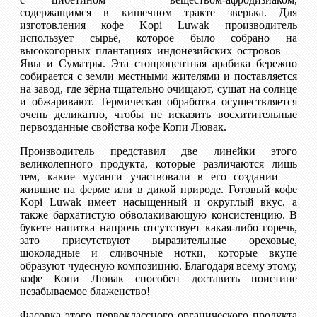
содержащимся в кишечном тракте зверька. Для
изготовления кофе Kopi Luwak производитель
использует сырьё, которое было собрано на
высокогорных плантациях индонезийских островов —
Явы и Суматры. Эта стопроцентная арабика бережно
собирается с земли местными жителями и поставляется
на завод, где зёрна тщательно очищают, сушат на солнце
и обжаривают. Термическая обработка осуществляется
очень деликатно, чтобы не исказить восхитительные
первозданные свойства кофе Копи Лювак.
Производитель представил две линейки этого
великолепного продукта, которые различаются лишь
тем, какие мусанги участвовали в его создании —
жившие на ферме или в дикой природе. Готовый кофе
Kopi Luwak имеет насыщенный и округлый вкус, а
также бархатистую обволакивающую консистенцию. В
букете напитка напрочь отсутствует какая-либо горечь,
зато присутствуют выразительные ореховые,
шоколадные и сливочные нотки, которые вкупе
образуют чудесную композицию. Благодаря всему этому,
кофе Копи Лювак способен доставить поистине
незабываемое блаженство!
Фасовка этого первоклассного органического продукта