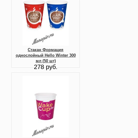
Стакан Формация
однослойный Hello Winter 300
мл (50 шт)
278 руб.