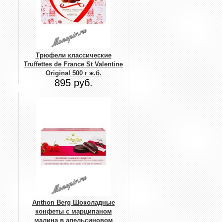
Трюфели классические
Truffettes de France St Valentine
Original 500 г ж.б.
895 руб.
Anthon Berg Шоколадные
конфеты с марципаном
малина в апельсиновом