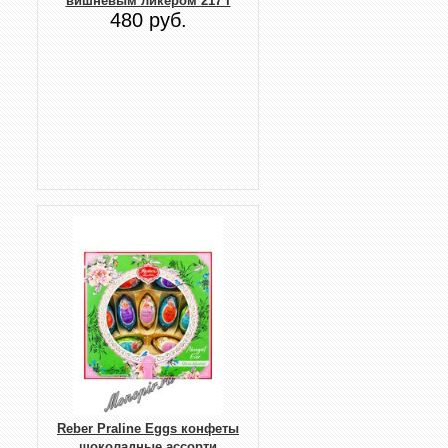
вишнёвым ликером 217 г
480 руб.
Reber Praline Eggs конфеты
шоколадные ассорти