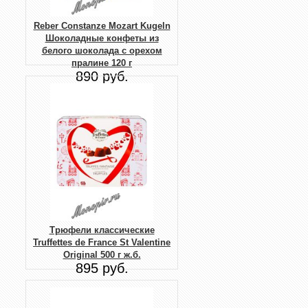
Reber Constanze Mozart Kugeln
Шоколадные конфеты из
белого шоколада с орехом
пралине 120 г
890 руб.
Трюфели классические
Truffettes de France St Valentine
Original 500 г ж.б.
895 руб.