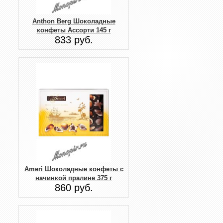
Anthon Berg Шоколадные
конфеты Ассорти 145 г
833 руб.
Ameri Шоколадные конфеты с
начинкой пралине 375 г
860 руб.