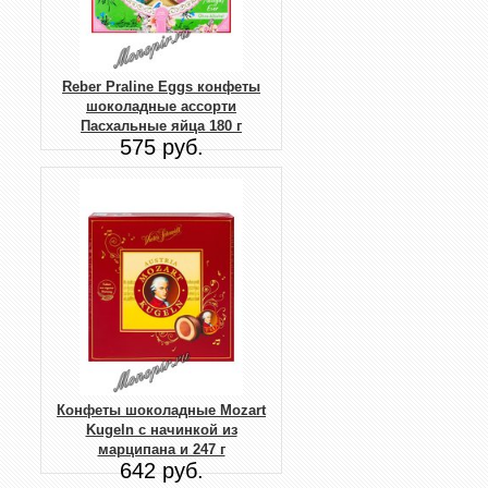
Reber Praline Eggs конфеты
шоколадные ассорти
Пасхальные яйца 180 г
575 руб.
Конфеты шоколадные Mozart
Kugeln с начинкой из
марципана и 247 г
642 руб.