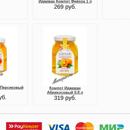
Иджеван Компот Фейхоа 1 л
269 руб.
 Персиковый
Компот Иджеван
Абрикосовый 0.8 л
уб.
319 руб.