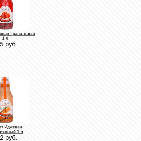
еван Гранатовый
1 л
5 руб.
от Иджеван
иховый 1 л
2 руб.