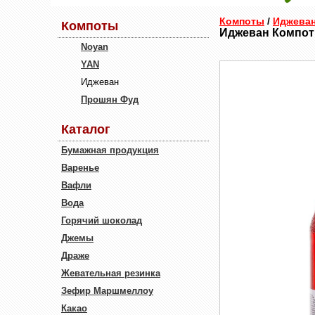
Компоты
/
Иджева
Компоты
Иджеван Компот
Noyan
YAN
Иджеван
Прошян Фуд
Каталог
Бумажная продукция
Варенье
Вафли
Вода
Горячий шоколад
Джемы
Драже
Жевательная резинка
Зефир Маршмеллоу
Какао