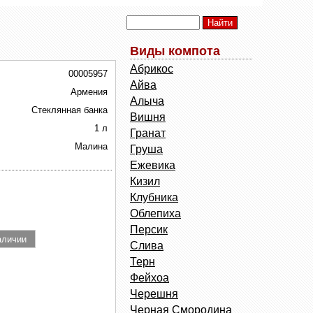
Виды компота
Абрикос
00005957
Айва
Армения
Алыча
Стеклянная банка
Вишня
1 л
Гранат
Малина
Груша
Ежевика
Кизил
Клубника
Облепиха
Персик
Слива
Терн
Фейхоа
Черешня
Черная Смородина