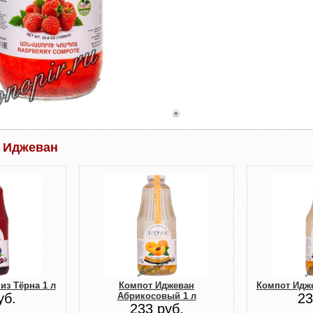
 Иджеван
из Тёрна 1 л
Компот Иджеван
Компот Идж
уб.
Абрикосовый 1 л
23
233 руб.