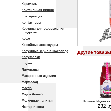
Карамель
Коктейльная вишня
Консервация
Конфитюры
Корзины для оформления
подарков
Кофе
Кофейные аксессуары
Кофейные зерна в шоколаде
Другие товары
Кофемолки
Крупы
Лимонады
Макаронные изделия
Мармелад
Масло
Мед и Дошаб
Молочные напитки
Компот Иджеван 
232 р
Нектар и соки