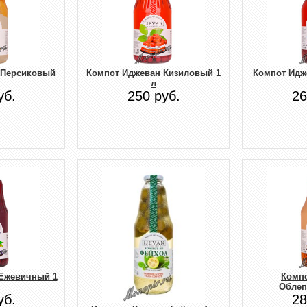
 Персиковый
Компот Иджеван Кизиловый 1
Компот Идж
л
уб.
250 руб.
26
Ежевичный 1
Комп
Облеп
уб.
28