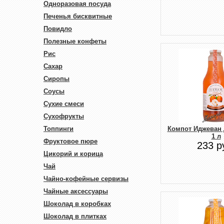
Одноразовая посуда
Печенья бисквитные
Повидло
Полезные конфеты
Рис
Сахар
Сиропы
Соусы
Сухие смеси
Сухофрукты
Топпинги
Компот Иджеван 
1 л
Фруктовое пюре
233 р
Цикорий и корица
Чай
Чайно-кофейные сервизы
Чайные аксессуары
Шоколад в коробках
Шоколад в плитках