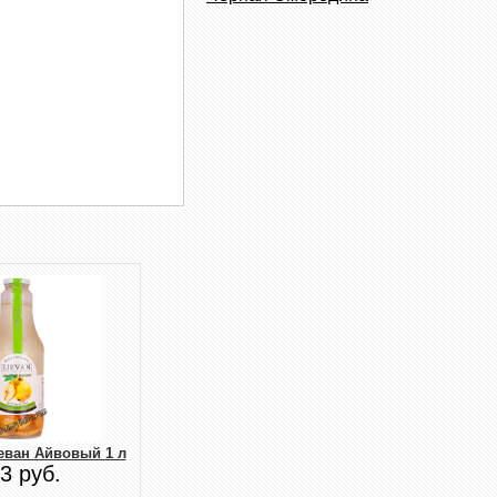
еван Айвовый 1 л
3 руб.