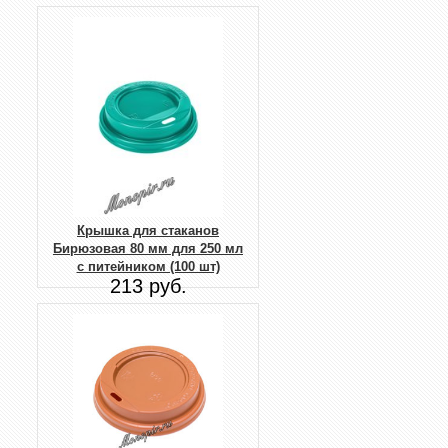
Крышка для стаканов
Бирюзовая 80 мм для 250 мл
с питейником (100 шт)
213 руб.