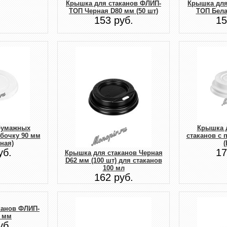
Крышка для стаканов ФЛИП-
Крышка для
ТОП Черная D80 мм (50 шт)
ТОП Бела
153 руб.
15
бумажных
Крышка 
убочку 90 мм
стаканов с 
ная)
(
уб.
17
Крышка для стаканов Черная
D62 мм (100 шт) для стаканов
100 мл
162 руб.
канов ФЛИП-
 мм
уб.