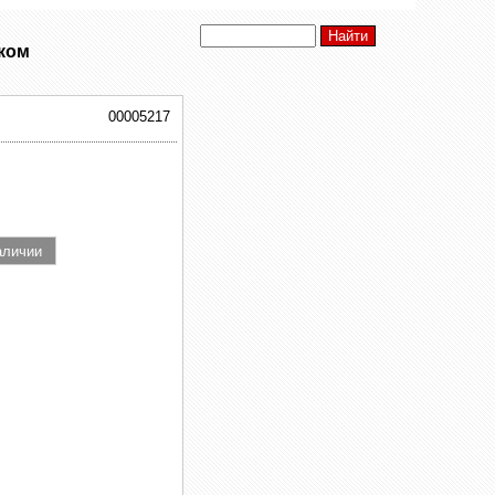
иком
00005217