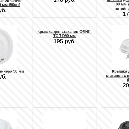
канов ФЛИП-
80 мм 
 мм (50шт)
питейни
уб.
17
Крышка для стаканов ФЛИП-
ТОП D90 мм
195 руб.
ейнера 98 мм
Крышка 
уб.
стаканов с 
(
20