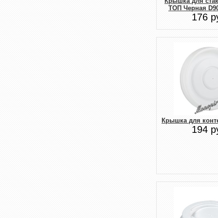
Крышка для ста
ТОП Черная D90
176 р
Крышка для конт
194 р