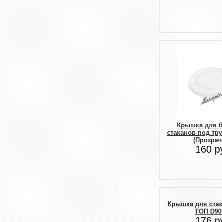
Крышка для 
стаканов под тр
(Прозрач
160 р
Крышка для ста
ТОП D90
176 р