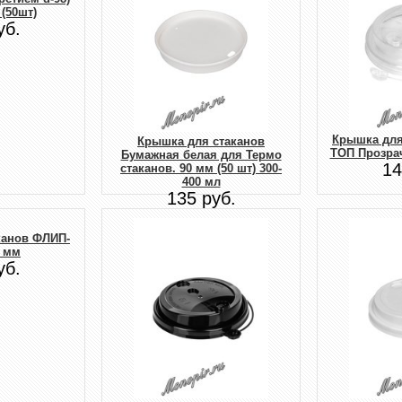
 (50шт)
уб.
Крышка для
Крышка для стаканов
ТОП Прозрач
Бумажная белая для Термо
14
стаканов. 90 мм (50 шт) 300-
400 мл
135 руб.
канов ФЛИП-
 мм
уб.