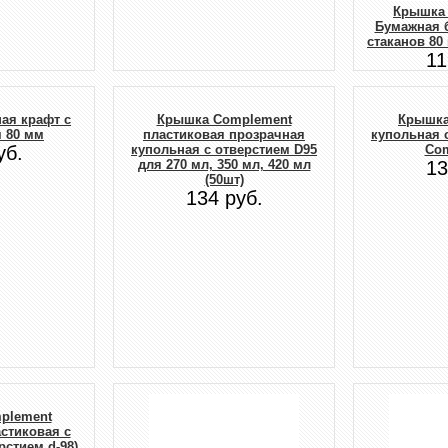
Крышка 
Бумажная 
стаканов 80 
11
ая крафт с
Крышка Complement
Крышка
 80 мм
пластиковая прозрачная
купольная 
уб.
купольная с отверстием D95
Co
для 270 мл, 350 мл, 420 мл
13
(50шт)
134 руб.
plement
стиковая с
стием d-98)