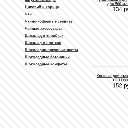
для 500 мл
Цикорий и корица
134 р
Чай
Чайно-кофейные сервизы
Чайные аксессуары
Шоколад в коробках
Шоколад в плитках
Шоколадно-ореховые пасты
Шоколадные батончики
Шоколадные конфеты
Крышка для ста
ТОП D80
152 р