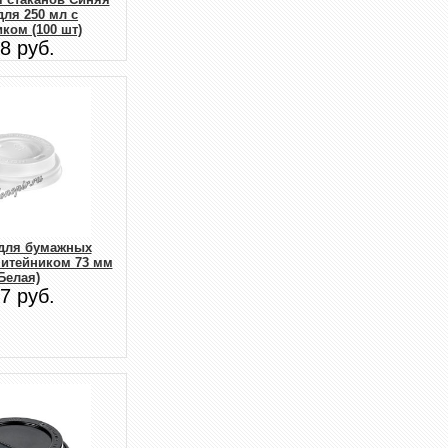
для 250 мл с
ком (100 шт)
8 руб.
для бумажных
питейником 73 мм
Белая)
7 руб.