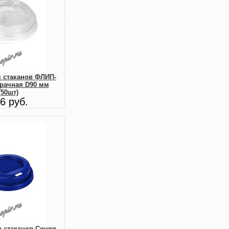
 стаканов ФЛИП-
рачная D90 мм
(50шт)
6 руб.
 стаканов Синяя