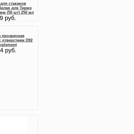
для стаканов
белая для Термо
мм (50 шт) 250 мл
9 руб.
 прозрачная
с отверстием D92
mplement
4 руб.