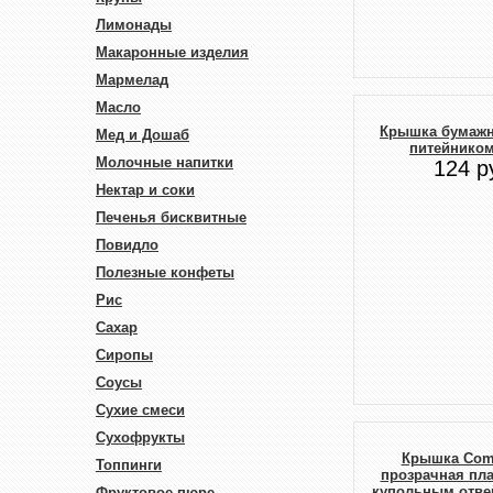
Лимонады
Макаронные изделия
Мармелад
Масло
Крышка бумажн
Мед и Дошаб
питейником
Молочные напитки
124 р
Нектар и соки
Печенья бисквитные
Повидло
Полезные конфеты
Рис
Сахар
Сиропы
Соусы
Сухие смеси
Сухофрукты
Крышка Com
Топпинги
прозрачная пла
купольным отвер
Фруктовое пюре