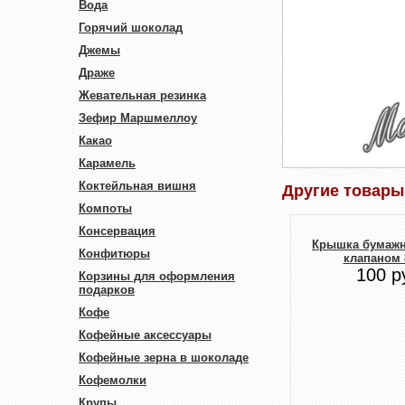
Вода
Горячий шоколад
Джемы
Драже
Жевательная резинка
Зефир Маршмеллоу
Какао
Карамель
Коктейльная вишня
Другие товары
Компоты
Консервация
Крышка бумажн
Конфитюры
клапаном 
100 р
Корзины для оформления
подарков
Кофе
Кофейные аксессуары
Кофейные зерна в шоколаде
Кофемолки
Крупы