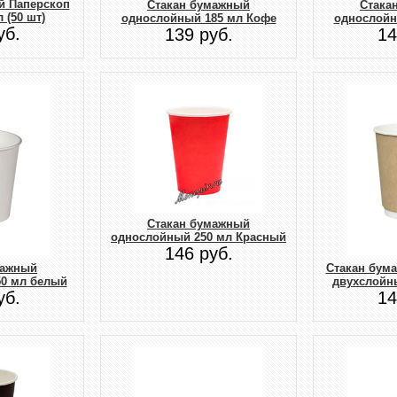
й Паперскоп
Стакан бумажный
Стака
 (50 шт)
однослойный 185 мл Кофе
однослойн
уб.
139 руб.
14
Стакан бумажный
однослойный 250 мл Красный
146 руб.
мажный
Стакан бум
0 мл белый
двухслойн
уб.
14