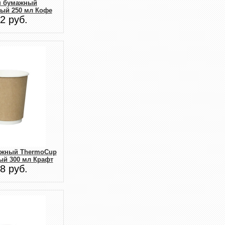
н бумажный
ый 250 мл Кофе
2 руб.
ажный ThermoCup
ый 300 мл Крафт
8 руб.