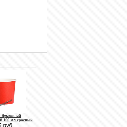
н бумажный
й 100 мл красный
5 руб.