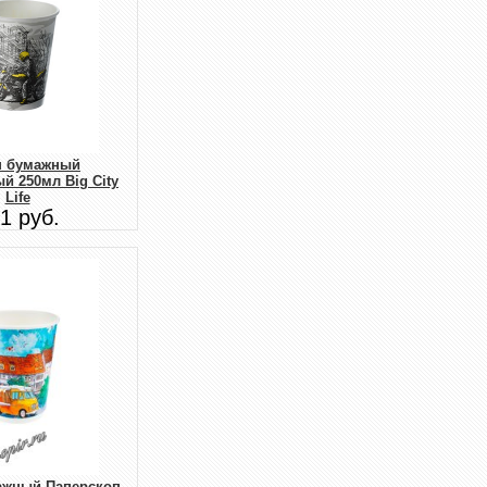
н бумажный
й 250мл Big City
Life
1 руб.
ажный Паперскоп