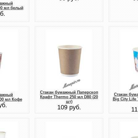
мажный
0 мл белый
б.
Стакан бумажный Паперскоп
Стакан бум
мажный
Крафт Thermo 250 мл D80 (20
Big City Lif
00 мл Кофе
шт)
уб.
109 руб.
11