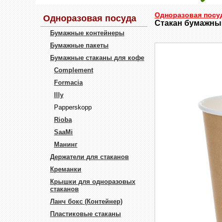
Одноразовая посу
Одноразовая посуда
Стакан бумажный
Бумажные контейнеры
Бумажные пакеты
Бумажные стаканы для кофе
Complement
Formacia
Illy
Papperskopp
Rioba
SaaMi
Манинг
Держатели для стаканов
Креманки
Крышки для одноразовых
стаканов
Ланч бокс (Контейнер)
Пластиковые стаканы