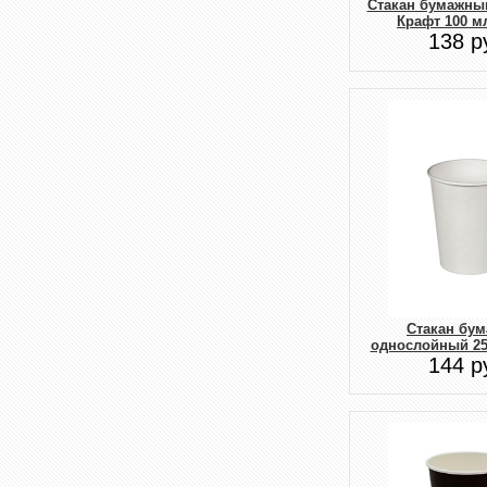
Стакан бумажны
Крафт 100 мл
138 р
Стакан бу
однослойный 25
144 р