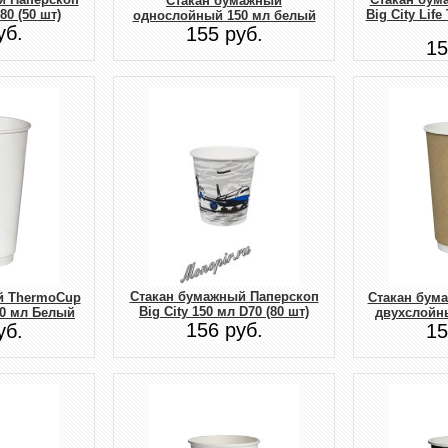
Стакан бумажный
80 (50 шт)
Big City Lif
однослойный 150 мл белый
уб.
155 руб.
15
Стакан бумажный Паперскоп
й ThermoCup
Стакан бум
Big City 150 мл D70 (80 шт)
0 мл Белый
двухслойн
156 руб.
уб.
15