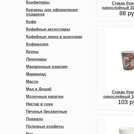
Конфитюры
Стакан бу
однослойный 10
Корзины для оформления
88 ру
подарков
Кофе
Кофейные аксессуары
Кофейные зерна в шоколаде
Кофемолки
Крупы
Лимонады
Макаронные изделия
Мармелад
Масло
Мед и Дошаб
Стакан бу
Молочные напитки
однослойный 1
103 р
Нектар и соки
Печенья бисквитные
Повидло
Полезные конфеты
Рис