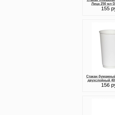
Лица 250 мл D
155 р
Стакан бумажны
двухслойный 40
156 р