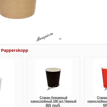
 Papperskopp
Стакан бумажный
Стака
однослойный 100 мл Черный
однослойны
88 руб.
9