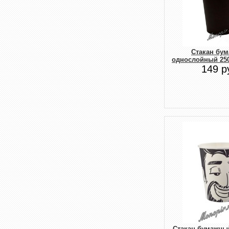
Стакан бу
однослойный 25
149 р
Стакан бумажны