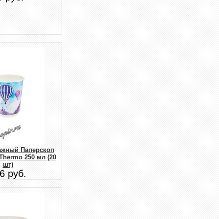
ажный Паперскоп
e Thermo 250 мл (20
шт)
6 руб.