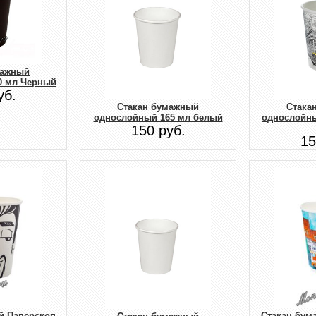
мажный
0 мл Черный
уб.
Стакан бумажный
Стака
однослойный 165 мл белый
однослойны
150 руб.
15
й Паперскоп
Стакан бум