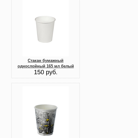
Стакан бумажный
однослойный 165 мл белый
150 руб.