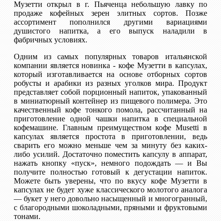
Музетти открыл в г. Пьяченца небольшую лавку по
продаже кофейных зерен элитных сортов. Позже
ассортимент пополнился другими вариациями
душистого напитка, а его выпуск наладили в
фабричных условиях.
Одним из самых популярных товаров итальянской
компании является новинка - кофе Музетти в капсулах,
который изготавливается на основе отборных сортов
робусты и арабики из разных уголков мира. Продукт
представляет собой порционный напиток, упакованный
в миниатюрный контейнер из пищевого полимера. Это
качественный кофе тонкого помола, рассчитанный на
приготовление одной чашки напитка в специальной
кофемашине. Главным преимуществом кофе Musetti в
капсулах является простота в приготовлении, ведь
сварить его можно меньше чем за минуту без каких-
либо усилий. Достаточно поместить капсулу в аппарат,
нажать кнопку «пуск», немного подождать — и Вы
получите полностью готовый к дегустации напиток.
Можете быть уверены, что по вкусу кофе Музетти в
капсулах не будет хуже классического молотого аналога
— букет у него довольно насыщенный и многогранный,
с благородными шоколадными, пряными и фруктовыми
тонами.