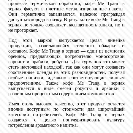
процессе термической обработки, кофе Ме Транг в
зернах фасуют в плотные металлизированные пакеты.
Они герметично запаиваются, надежно преграждая
доступ кислорода в пачку. В результате кофе Me Trang в
зернах не только сохраняет насыщенность запаха, но и
не прогоркает.
Под этой маркой выпускается целая линейка
продукции, различающейся степенью обжарки и
составом. Кофе Me Trang в зернах — один из немногих
брендов, предлагающих потребителю моносортовой
вариант и арабики, робусты. Для гурманов это может
стать настоящей находкой, так как они могут создавать
собственные бленды из этих разновидностей, получая
особые напитки, идеально соответствующие личным
предпочтениям. Также кофе Me Trang в зернах
выпускается в виде смесей робусты и арабики с
различным процентным содержанием компонентов.
Имея столь высокое качество, этот продукт остается
вполне доступным по стоимости для широчайшей
категории потребителей. Кофе Me Trang в зернах
создается с целью популяризировать культуру
потребления ароматного напитка.