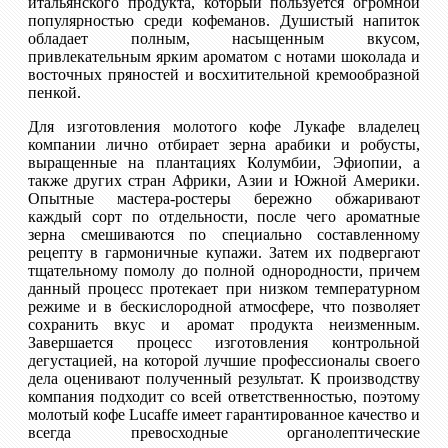
итальянского продукта, который пользуется огромной
популярностью среди кофеманов. Душистый напиток
обладает полным, насыщенным вкусом,
привлекательным ярким ароматом с нотами шоколада и
восточных пряностей и восхитительной кремообразной
пенкой.
Для изготовления молотого кофе Лукафе владелец
компании лично отбирает зерна арабики и робусты,
выращенные на плантациях Колумбии, Эфиопии, а
также других стран Африки, Азии и Южной Америки.
Опытные мастера-ростеры бережно обжаривают
каждый сорт по отдельности, после чего ароматные
зерна смешиваются по специально составленному
рецепту в гармоничные купажи. Затем их подвергают
тщательному помолу до полной однородности, причем
данный процесс протекает при низком температурном
режиме и в бескислородной атмосфере, что позволяет
сохранить вкус и аромат продукта неизменным.
Завершается процесс изготовления контрольной
дегустацией, на которой лучшие профессионалы своего
дела оценивают полученный результат. К производству
компания подходит со всей ответственностью, поэтому
молотый кофе Lucaffe имеет гарантированное качество и
всегда превосходные органолептические