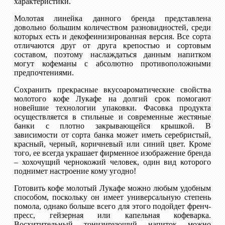
характеристики.
Молотая линейка данного бренда представлена
довольно большим количеством разновидностей, среди
которых есть и декофеинизированная версия. Все сорта
отличаются друг от друга крепостью и сортовым
составом, поэтому наслаждаться данным напитком
могут кофеманы с абсолютно противоположными
предпочтениями.
Сохранить прекрасные вкусоароматические свойства
молотого кофе Лукафе на долгий срок помогают
новейшие технологии упаковки. Фасовка продукта
осуществляется в стильные и современные жестяные
банки с плотно закрывающейся крышкой. В
зависимости от сорта банка может иметь серебристый,
красный, черный, коричневый или синий цвет. Кроме
того, ее всегда украшает фирменное изображение бренда
– хохочущий чернокожий человек, один вид которого
поднимет настроение кому угодно!
Готовить кофе молотый Лукафе можно любым удобным
способом, поскольку он имеет универсальную степень
помола, однако больше всего для этого подойдет френч-
пресс, гейзерная или капельная кофеварка.
Восхитительный тонизирующий напиток можно