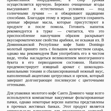
осуществляется вручную. Бережно очищенные ягоды
высушивают в естественных условиях — под
солнечными лучами — и обжаривают щадящими
способами. Благодаря этому в зернах удается сохранить
ценные эфирные масла, которые присутствуют в
продукте и после помола. Готовить напиток
рекомендуется в турке — считается, что это
приспособление наилучшим образом раскрывает
вкусоароматические свойства арабики, не искажая их. В
Доминиканской Республике кофе Santo Domingo
молотый принято пить с большим количеством сахара,
однако мы рекомендуем Вам употреблять его в чистом
виде, чтобы насладиться великолепием многогранного
букета в его первозданном состоянии. Напиток
продемонстрирует изящный аромат с шоколадно-
ванильными тонами и сбалансированный нежный вкус,
наполненный акцентами цитрусовых и орехов, который
завершит долгоиграющее послевкусие с цветочными
оттенками.
Для упаковки молотого кофе Санто Доминго чаще всего
используются компактные вакуумные фольгированные
пачки, однако некоторые версии напитка представлены
в прочных жестяных банках. Этот продукт является
оптимальным вариантом для праздничных застолий,