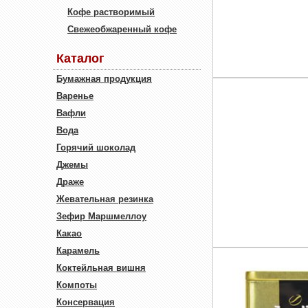
Кофе растворимый
Свежеобжаренный кофе
Каталог
Бумажная продукция
Варенье
Вафли
Вода
Горячий шоколад
Джемы
Драже
Жевательная резинка
Зефир Маршмеллоу
Какао
Карамель
Коктейльная вишня
Компоты
Консервация