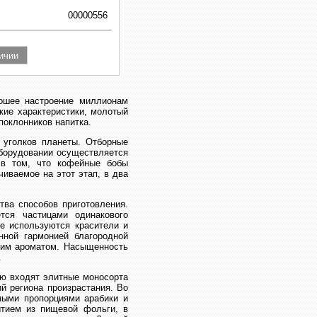
00000556
рошее настроение миллионам
кие характеристики, молотый
оклонников напитка.
 уголков планеты. Отборные
оборудовании осуществляется
 в том, что кофейные бобы
иваемое на этот этап, в два
ва способов приготовления.
тся частицами одинакового
е используются красители и
нной гармонией благородной
ким ароматом. Насыщенность
.
ую входят элитные моносорта
й региона произрастания. Во
ными пропорциями арабики и
ытием из пищевой фольги, в