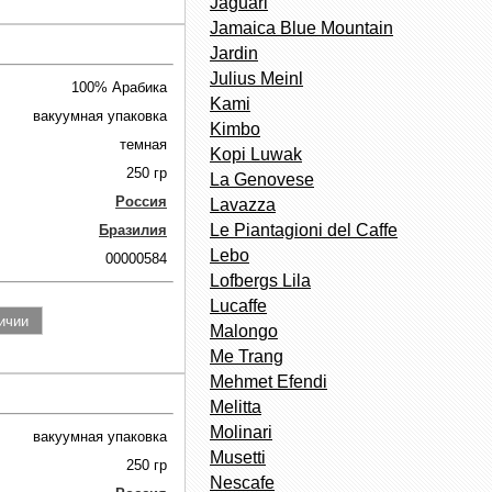
Jaguari
Jamaica Blue Mountain
Jardin
Julius Meinl
100% Арабика
Kami
вакуумная упаковка
Kimbo
темная
Kopi Luwak
250 гр
La Genovese
Россия
Lavazza
Le Piantagioni del Caffe
Бразилия
Lebo
00000584
Lofbergs Lila
Lucaffe
Malongo
Me Trang
Mehmet Efendi
Melitta
Molinari
вакуумная упаковка
Musetti
250 гр
Nescafe