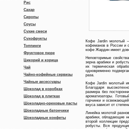
Рис
Сахар
Сиропы
Соусы
Сухие смеси
Сухофрукты
Кофе Jardin молотый –
кофеманов в России и с
Топпинги
кофе Жардин имеет дово
Фруктовое пюре
Неповторимые свойства
Цикорий и корица
зерна арабики и робуст
их термическая обраб
Чай
одновременно подвергаю
Чайно-кофейные сервизы
раза.
Чайные аксессуары
Кофе Jardin молотый и
Благодаря высокотехн
Шоколад в коробках
размера без посторонн
Шоколад в плитках
ароматизаторы. Готовы
горчинки и освежающей
Шоколадно-ореховые пасты
вкуса зависит от степен
Шоколадные батончики
Линейка молотой разнов
арабики, обладающие не
Шоколадные конфеты
второй коллекции пред
робусты. Вся продукци