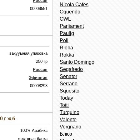
Россия
Nicola Cafes
00008551
Oquendo
OWL
Parliament
Paulig
Poli
Rioba
вакуумная упаковка
Rokka
250 гр
Santo Domingo
Segafredo
Россия
Senator
Эфиопия
Serrano
00008293
Squesito
Today
Totti
Turquino
 г ж.б.
Valente
Vergnano
100% Арабика
Блюз
жестяная банка