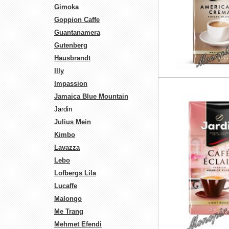
Gimoka
Goppion Caffe
Guantanamera
Gutenberg
Hausbrandt
Illy
Impassion
Jamaica Blue Mountain
Jardin
Julius Mein
Kimbo
Lavazza
Lebo
Lofbergs Lila
Lucaffe
Malongo
Me Trang
Mehmet Efendi