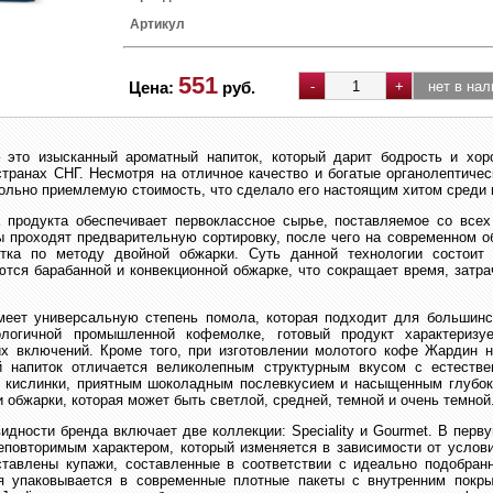
Артикул
551
Цена:
руб.
 это изысканный ароматный напиток, который дарит бодрость и хо
транах СНГ. Несмотря на отличное качество и богатые органолептичес
льно приемлемую стоимость, что сделало его настоящим хитом среди п
 продукта обеспечивает первоклассное сырье, поставляемое со всех
ы проходят предварительную сортировку, после чего на современном 
отка по методу двойной обжарки. Суть данной технологии состоит
тся барабанной и конвекционной обжарке, что сокращает время, затрач
меет универсальную степень помола, которая подходит для большинст
ологичной промышленной кофемолке, готовый продукт характеризуе
их включений. Кроме того, при изготовлении молотого кофе Жардин н
й напиток отличается великолепным структурным вкусом с естестве
 кислинки, приятным шоколадным послевкусием и насыщенным глубо
и обжарки, которая может быть светлой, средней, темной и очень темной
идности бренда включает две коллекции: Speciality и Gourmet. В перв
повторимым характером, который изменяется в зависимости от услови
ставлены купажи, составленные в соответствии с идеально подобран
я упаковывается в современные плотные пакеты с внутренним покр