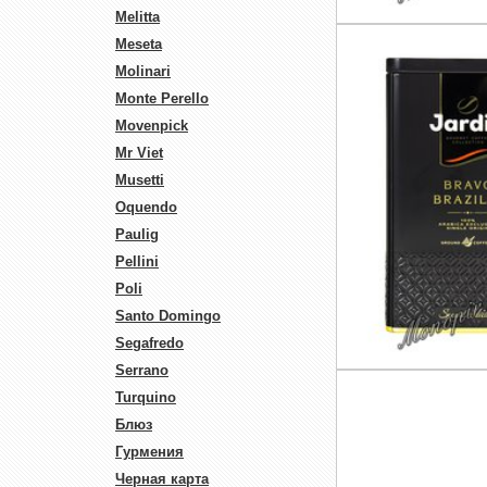
Melitta
Meseta
Molinari
Monte Perello
Movenpick
Mr Viet
Musetti
Oquendo
Paulig
Pellini
Poli
Santo Domingo
Segafredo
Serrano
Turquino
Блюз
Гурмения
Черная карта