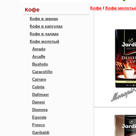
Кофе
/
Кофе молоты
Кофе
Кофе в зернах
Кофе в капсулах
Кофе в чалдах
Кофе молотый
Amado
Arcaffe
Bushido
Caracolillo
Carraro
Cubita
Dallmayr
Danesi
Diemme
Egoiste
Fresco
Garibaldi