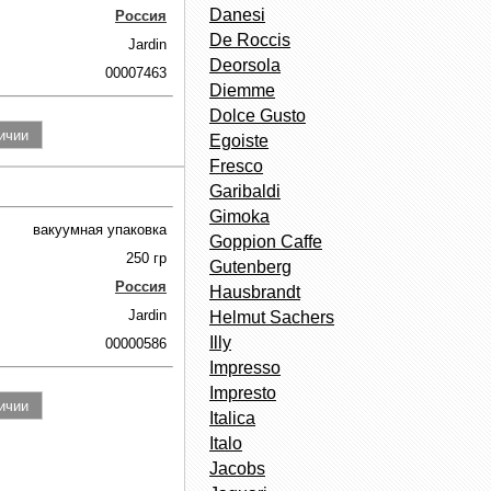
Danesi
Россия
De Roccis
Jardin
Deorsola
00007463
Diemme
Dolce Gusto
Egoiste
Fresco
Garibaldi
Gimoka
вакуумная упаковка
Goppion Caffe
250 гр
Gutenberg
Россия
Hausbrandt
Jardin
Helmut Sachers
Illy
00000586
Impresso
Impresto
Italica
Italo
Jacobs