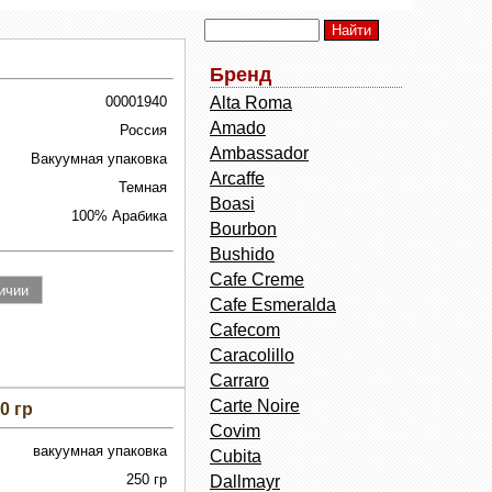
Бренд
00001940
Alta Roma
Amado
Россия
Ambassador
Вакуумная упаковка
Arcaffe
Темная
Boasi
100% Арабика
Bourbon
Bushido
Cafe Creme
Cafe Esmeralda
Cafecom
Caracolillo
Carraro
Carte Noire
0 гр
Covim
вакуумная упаковка
Cubita
250 гр
Dallmayr