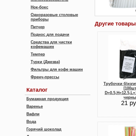
Нок-бокс
Одноразовые столовые
приборы
Другие товары
Питчер
Поднос для подачи
Средства для чистки
кофемашин
Темпер
Турки (Джезва)
Фильтры для кофе машин
Френч-прессы
Трубочки б/изги
[100шт
Каталог
D=0.5,H=12.5,L=
черн
Бумажная продукция
21 ру
Варенье
Вафли
Вода
Горячий шоколад