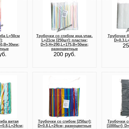
иба L=50см
Трубочки со сгибом инд.упак.
Трубочки б/
];
L=21см [250шт]; пластик;
D=0.3,L
60,B=30мм;
D=5,H=290,L=175,B=50мм;
25
тные
разноцветные
уб.
200 руб.
гиба витая
Трубочки со сгибом [250шт];
Трубочки с
D=0.8,L=24см;
D=0.8,L=24см; разноцветные
[1000шт]; D