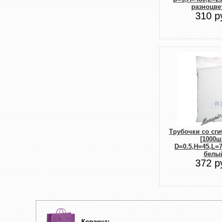
разноцве
310 р
Трубочки со сг
[1000шт
D=0.5,H=45,L=
белы
372 р
Корзина: