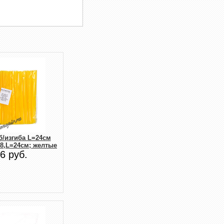
б/изгиба L=24см
.8,L=24см; желтые
6 руб.