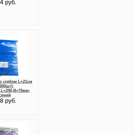
4 руб.
о сгибом L=21см
1000шт];
,L=290,B=70мм;
синий
8 руб.