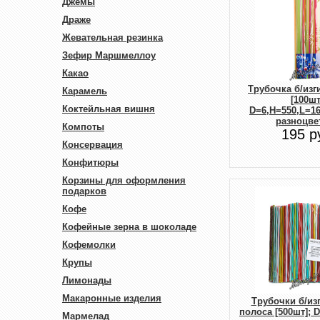
Джемы
Драже
Жевательная резинка
Зефир Маршмеллоу
Какао
Трубочка б/изг
Карамель
[100шт
Коктейльная вишня
D=6,H=550,L=1
разноцве
Компоты
195 р
Консервация
Конфитюры
Корзины для оформления
подарков
Кофе
Кофейные зерна в шоколаде
Кофемолки
Крупы
Лимонады
Макаронные изделия
Трубочки б/из
полоса [500шт]; 
Мармелад