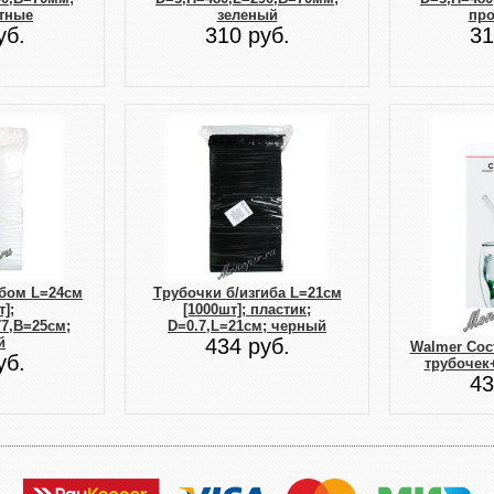
тные
зеленый
пр
уб.
310 руб.
31
ибом L=24см
Трубочки б/изгиба L=21см
];
[1000шт]; пластик;
77,B=25см;
D=0.7,L=21см; черный
й
434 руб.
Walmer Coct
уб.
трубочек
43