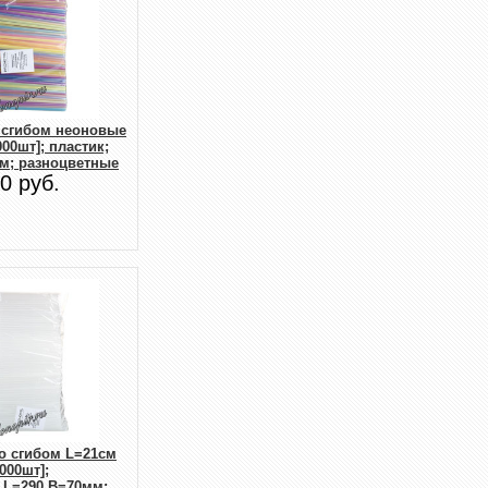
 сгибом неоновые
00шт]; пластик;
см; разноцветные
0 руб.
о сгибом L=21см
1000шт];
,L=290,B=70мм;