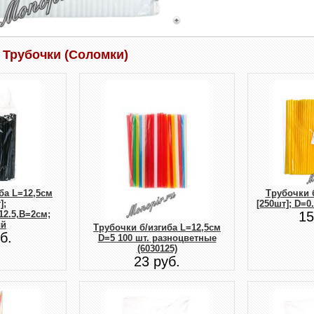
 Трубочки (Соломки)
ба L=12,5см
Трубочки 
];
[250шт]; D=0
12.5,B=2см;
15
ый
Трубочки б/изгиба L=12,5см
б.
D=5 100 шт. разноцветные
(6030125)
23 руб.