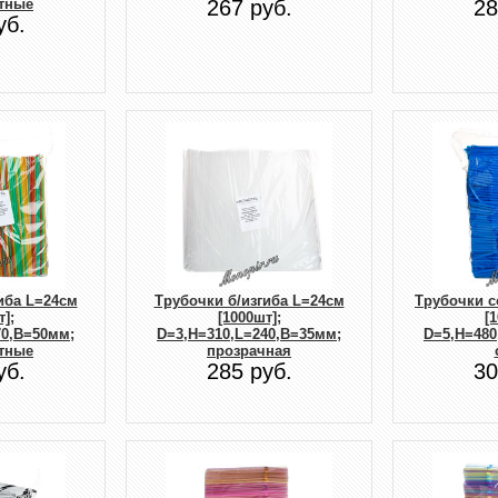
тные
267 руб.
28
уб.
иба L=24см
Трубочки б/изгиба L=24см
Трубочки с
];
[1000шт];
[
70,B=50мм;
D=3,H=310,L=240,B=35мм;
D=5,H=480
тные
прозрачная
уб.
285 руб.
30