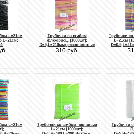
ибом L=21см
Трубочки со сгибом
Трубочки со
.5,L=21см;
флюорисц. [1000шт];
L=21cм [10
ый
D=5,L=210мм; разноцветные
D=0.5,L=21
уб.
310 руб.
31
ибом L=21см
Трубочки со сгибом неоновые
Трубочки с
];
L=21см [1000шт];
[
90,B=70мм;
D=5,H=480,L=290,B=70мм;
D=5,H=480