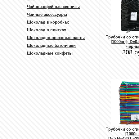
Чайно-кофейные сервизы
Чайные аксессуары
Шоколад в коробках
Шоколад в плитках
Трубочки со сг
Шоколадно-ореховые пасты
[1000шт]; D=0
Шоколадные батончики
черн
308 р
Шоколадные конфеты
Трубочки со сг
[1000шт
D=5,H=480,L=2