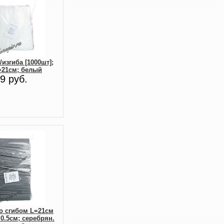
изгиба [1000шт];
=21см; белый
9 руб.
о сгибом L=21см
=0.5см; серебрян.