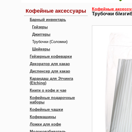
Кофейные аксесс
Кофейные аксессуары
Трубочки б/изгиб
Барный инвентарь
Гейзеры
Джиггеры
Трубочки (Соломки)
Шейкеры
Гейзерные кофеварки
Декоратор для какао
Диспенсер для какао
Карандаш для Этчинга
(Etching)
Книги о кофе и чае
Кофейные подарочные
наборы
Кофейные чашки
Кофемашины
Ложки для кофе
Молоковзбиватель