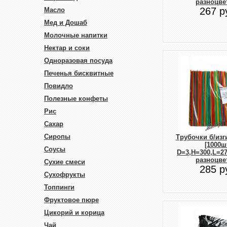
разноцве
267 р
Масло
Мед и Дошаб
Молочные напитки
Нектар и соки
Одноразовая посуда
Печенья бисквитные
Повидло
Полезные конфеты
Рис
Сахар
Сиропы
Трубочки б/изг
[1000шт
Соусы
D=3,H=300,L=2
разноцве
Сухие смеси
285 р
Сухофрукты
Топпинги
Фруктовое пюре
Цикорий и корица
Чай