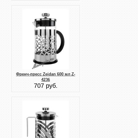
Френч-пресс Zeidan 600 мл Z-
4236
707 руб.