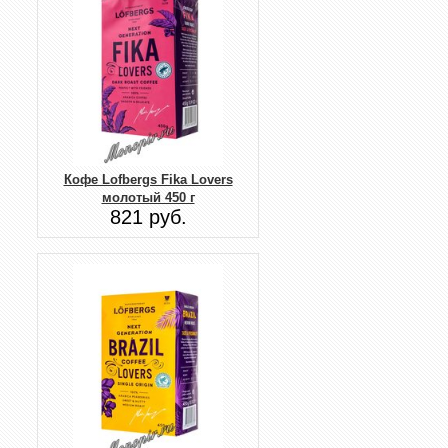
Кофе Lofbergs Fika Lovers
молотый 450 г
821 руб.