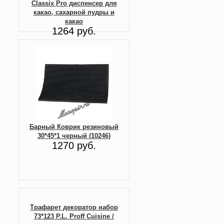
Classix Pro диспенсер для
какао, сахарной пудры и
какао
1264 руб.
Барный Коврик резиновый
30*45*1 черный (10246)
1270 руб.
Трафарет декоратор набор
73*123 P.L. Proff Cuisine /