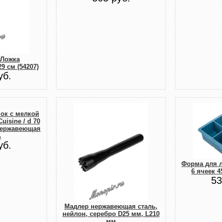
 Ложка
9 см (54207)
уб.
ок с мелкой
Cuisine / d 70
 нержавеющая
ь
уб.
Форма для 
6 ячеек 4
53
Мадлер нержавеющая сталь,
нейлон, серебро D25 мм, L210
мм