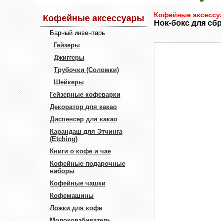
Кофейные аксесс
Кофейные аксессуары
Нок-бокс для сбр
Барный инвентарь
Гейзеры
Джиггеры
Трубочки (Соломки)
Шейкеры
Гейзерные кофеварки
Декоратор для какао
Диспенсер для какао
Карандаш для Этчинга
(Etching)
Книги о кофе и чае
Кофейные подарочные
наборы
Кофейные чашки
Кофемашины
Ложки для кофе
Молоковзбиватель