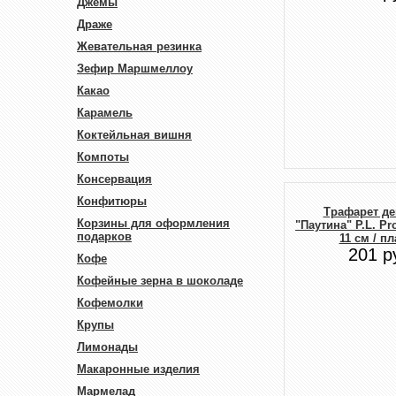
Джемы
Драже
Жевательная резинка
Зефир Маршмеллоу
Какао
Карамель
Коктейльная вишня
Компоты
Консервация
Конфитюры
Трафарет де
Корзины для оформления
"Паутина" P.L. Pro
подарков
11 см / п
201 р
Кофе
Кофейные зерна в шоколаде
Кофемолки
Крупы
Лимонады
Макаронные изделия
Мармелад