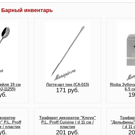
 Барный инвентарь
ейля 19 см
Латте-арт пен (CA-015)
Rioba Зубоч
J-11255)
171 руб.
6,5 с
уб.
19
коратор
Трафарет декоратор "Клоун"
Трафар
 P.L. Proff
P.L. Proff Cuisine / d 11 см /
"Дельфины" P
м / пластик
пластик
/ d 11
уб.
201 руб.
20