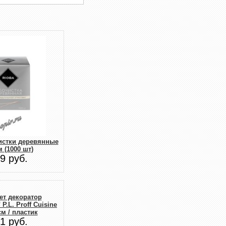
истки деревянные
м (1000 шт)
9 руб.
ет декоратор
.L. Proff Cuisine
 см / пластик
1 руб.