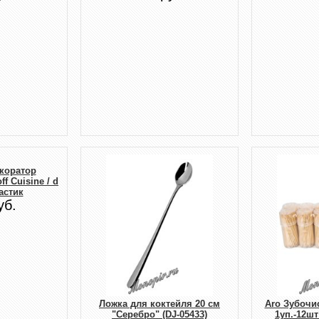
коратор
ff Cuisine / d
ластик
уб.
Ложка для коктейля 20 см
Aro Зубочи
"Серебро" (DJ-05433)
1уп.-12шт