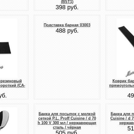
(BST1)
398 руб.
Подставка барная 03003
488 руб.
 резиновый
Коврик ба
ороткий (CA-
прямоуголь
уб.
49
Банка для посыпок с мелкой
Банка для п
сеткой P.L. Proff Cuisine / d 70
Cuisine / d 
h 100 V 300 мл / нержавеющая
нержав
сталь / чёрная
51
505 руб.