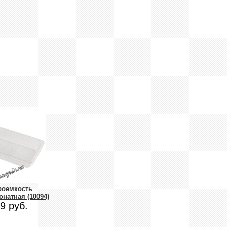
роемкость
натная (10094)
9 руб.