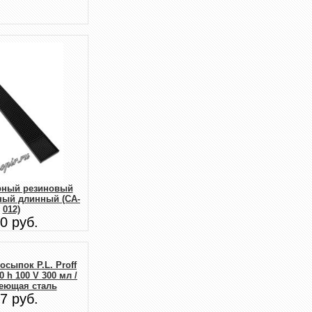
рный резиновый
ный длинный (CA-
012)
0 руб.
осыпок P.L. Proff
70 h 100 V 300 мл /
еющая сталь
7 руб.