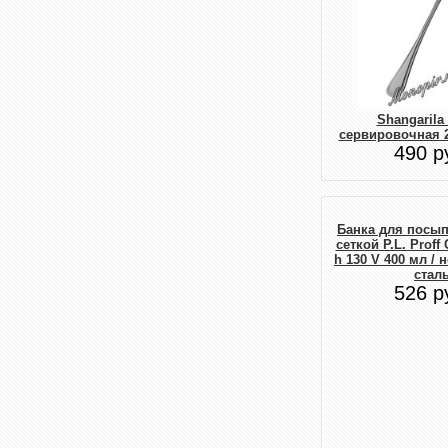
Shangarila
сервировочная 2
490 р
Банка для посып
сеткой P.L. Proff 
h 130 V 400 мл /
стал
526 р