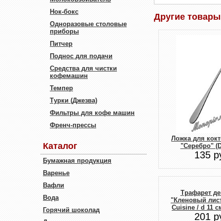
Нок-бокс
Другие товары
Одноразовые столовые
приборы
Питчер
Поднос для подачи
Средства для чистки
кофемашин
Темпер
Турки (Джезва)
Фильтры для кофе машин
Френч-прессы
Ложка для кокт
Каталог
"Серебро" (D
135 р
Бумажная продукция
Варенье
Вафли
Трафарет де
Вода
"Кленовый лист"
Cuisine / d 11 с
Горячий шоколад
201 р