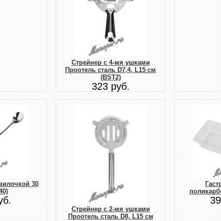
Стрейнер с 4-мя ушками
Проотель сталь D7,4, L15 см
(BST2)
323 руб.
вилочкой 30
Гаст
40)
поликарбо
уб.
39
Стрейнер с 2-мя ушками
Проотель сталь D8, L15 см