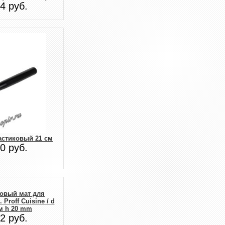
4 руб.
астиковый 21 см
0 руб.
овый мат для
 Proff Cuisine / d
м h 20 mm
2 руб.