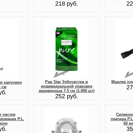
218 руб.
22
Pap Star Зубочистки в
Мадлер пл
я капучино
индивидуальной упаковке
27
5 см
деревянные 7,5 см (1.000 шт)
уб.
252 руб.
я чистки
Силикон
дования P.L.
темпера P.L.
sine
60 м
уб.
35