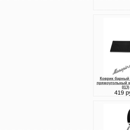
Коврик барный
прямоугольный к
013)
419 р