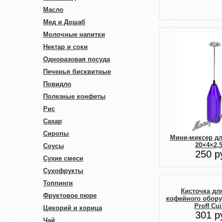
Масло
Мед и Дошаб
Молочные напитки
Нектар и соки
Одноразовая посуда
Печенья бисквитные
Повидло
Полезные конфеты
Рис
Сахар
Сиропы
Мини-миксер дл
20×4×2,
Соусы
250 р
Сухие смеси
Сухофрукты
Топпинги
Кисточка дл
Фруктовое пюре
кофейного обору
Proff Cui
Цикорий и корица
301 р
Чай