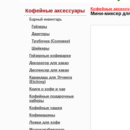
Кофейные аксесс
Кофейные аксессуары
Мини-миксер для
Барный инвентарь
Гейзеры
Джиггеры
Трубочки (Соломки)
Шейкеры
Гейзерные кофеварки
Декоратор для какао
Диспенсер для какао
Карандаш для Этчинга
(Etching)
Книги о кофе и чае
Кофейные подарочные
наборы
Кофейные чашки
Кофемашины
Ложки для кофе
Молоковзбиватель