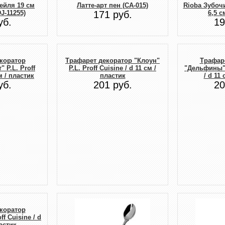
ейля 19 см
Латте-арт пен (CA-015)
Rioba Зубоч
J-11255)
171 руб.
6,5 с
уб.
19
коратор
Трафарет декоратор "Клоун"
Трафар
 P.L. Proff
P.L. Proff Cuisine / d 11 см /
"Дельфины" P
м / пластик
пластик
/ d 11
уб.
201 руб.
20
коратор
ff Cuisine / d
ластик