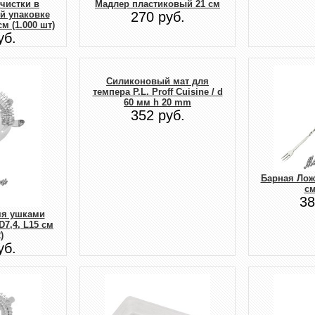
очистки в
Мадлер пластиковый 21 см
й упаковке
270 руб.
м (1.000 шт)
уб.
Силиконовый мат для
темпера P.L. Proff Cuisine / d
60 мм h 20 mm
352 руб.
Барная Лож
см
38
мя ушками
D7,4, L15 см
)
уб.