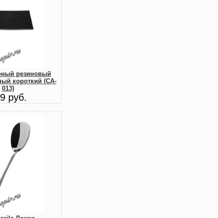
рный резиновый
ый короткий (CA-
013)
9 руб.