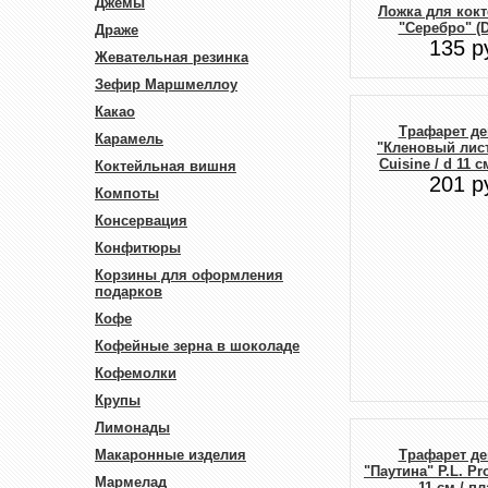
Джемы
Ложка для кокт
"Серебро" (D
Драже
135 р
Жевательная резинка
Зефир Маршмеллоу
Какао
Трафарет де
Карамель
"Кленовый лист"
Cuisine / d 11 с
Коктейльная вишня
201 р
Компоты
Консервация
Конфитюры
Корзины для оформления
подарков
Кофе
Кофейные зерна в шоколаде
Кофемолки
Крупы
Лимонады
Макаронные изделия
Трафарет де
"Паутина" P.L. Pro
Мармелад
11 см / п