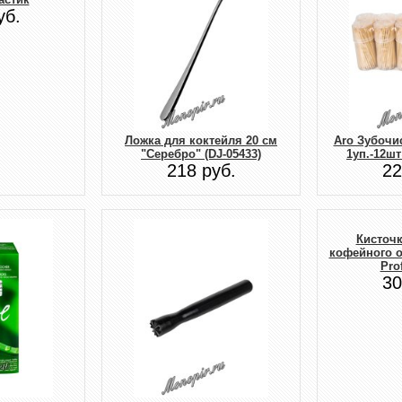
уб.
Ложка для коктейля 20 см
Aro Зубочи
"Серебро" (DJ-05433)
1уп.-12шт
218 руб.
22
Кисточк
кофейного о
Pro
30