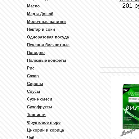
201 р
Масло
Мед и Дошаб
Молочные напитки
Нектар и соки
Одноразовая посуда
Печенья бисквитные
Повидло
Полезные конфеты
Рис
Сахар
Сиропы
Соусы
Сухие смеси
Сухофрукты
Топпинги
Фруктовое пюре
Цикорий и корица
Чай