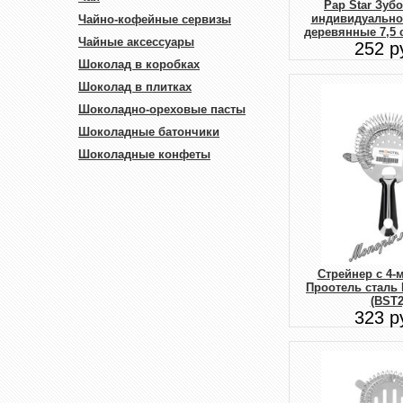
Pap Star Зуб
индивидуально
Чайно-кофейные сервизы
деревянные 7,5 с
Чайные аксессуары
252 р
Шоколад в коробках
Шоколад в плитках
Шоколадно-ореховые пасты
Шоколадные батончики
Шоколадные конфеты
Стрейнер с 4-
Проотель сталь 
(BST2
323 р