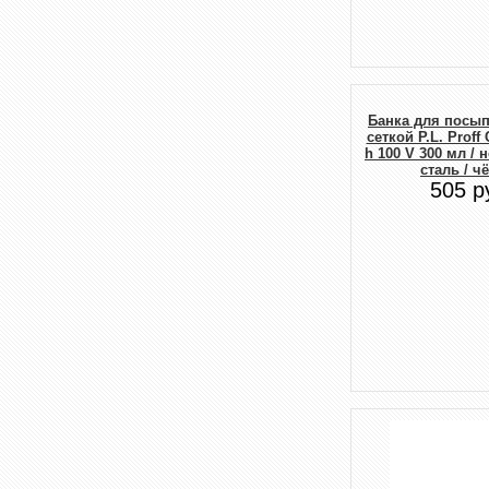
Банка для посып
сеткой P.L. Proff 
h 100 V 300 мл /
сталь / ч
505 р