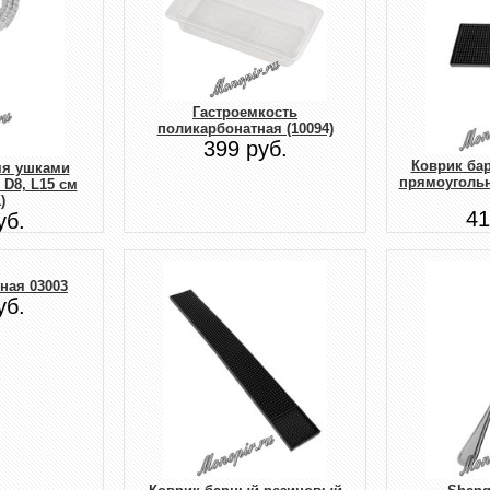
Гастроемкость
поликарбонатная (10094)
399 руб.
Коврик ба
мя ушками
прямоугольн
 D8, L15 см
)
41
уб.
ная 03003
уб.