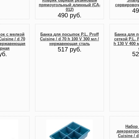
Коврик барный резиновый
Shang
прямоугольный длинный (CA-
сервировочн
012)
49
490 руб.
ок с мелкой
Банка для посыпок P.L. Proff
Банка для 
Cuisine / d 70
Cuisine / d 70 h 100 V 300 мл /
сеткой P.L. P
 нержавеющая
нержавеющая сталь
h 130 V 400
ёрная
517 руб.
уб.
52
Набор
декораторов
Cuisine / 