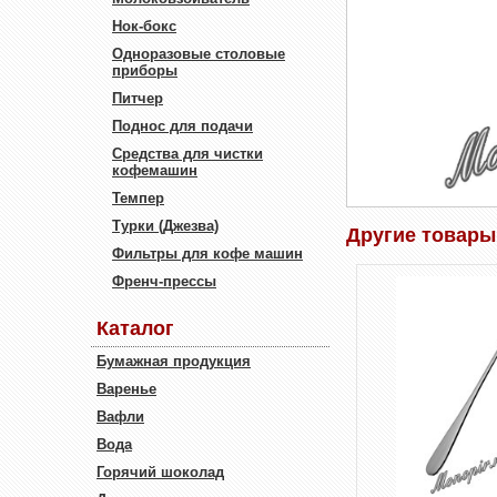
Нок-бокс
Одноразовые столовые
приборы
Питчер
Поднос для подачи
Средства для чистки
кофемашин
Темпер
Турки (Джезва)
Другие товары
Фильтры для кофе машин
Френч-прессы
Каталог
Бумажная продукция
Варенье
Вафли
Вода
Горячий шоколад