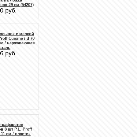
arila Ложка
ая 29 см (54207)
0 руб.
посыпок с мелкой
roff Cuisine / d 70
 мл / нержавеющая
сталь
6 руб.
 трафаретов
 8 шт P.L. Proff
d 11 см / пластик