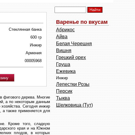
Варенье по вкусам
Стеклянная банка
Абрикос
Айва
600 гр
Белая Черешня
Инжир
Вишня
Армения
Грецкий орех
00005968
Груша
Ежевика
Инжир
Лепестки Розы
Персик
ов фигового дерева. Многие
Тыква
ий, а по некоторым данным
Шелковица (Тут)
 хозяйства. Сегодня инжир
, а также применяется для
не. Кроме того, сладкую
одарского края и на Южном
мелких плодов, в которых