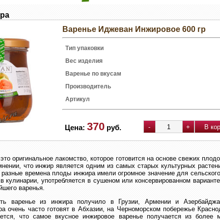
ира
Варенье Иджеван Инжировое 600 гр
Тип упаковки
Вес изделия
Варенье по вкусам
Производитель
Артикул
370
Цена:
руб.
это оригинальное лакомство, которое готовится на основе свежих плод
мнении, что инжир является одним из самых старых культурных растен
 разные времена плоды инжира имели огромное значение для сельского
в кулинарии, употребляется в сушеном или консервированном варианте
йшего варенья.
ть варенье из инжира получило в Грузии, Армении и Азербайджа
ра очень часто готовят в Абхазии, на Черноморском побережье Красн
ется, что самое вкусное инжировое варенье получается из более 