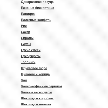
Одноразовая посуда
Печенья бисквитные
Повидло
Полезные конфеты
Рис
Сахар
Сиропы
Соусы
Сухие смеси
Сухофрукты
Топпинги
Фруктовое пюре
Цикорий и корица
Чай
Чайно-кофейные сервизы
Чайные аксессуары
Шоколад в коробках
Шоколад в плитках