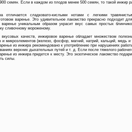
900 семян. Если в каждом из плодов менее 500 семян, то такой инжир 
а отличается сладковато-кислыми нотами с легкими травянисты
готовом варенье. Это удивительное лакомство прекрасно подходит дл
 варенье уникальным образом украсит вкус самых простых блинчик
ку сливочному мороженому.
вкусовых качеств, инжировое варенье обладает множеством полезн
 и микроэлементов (железо, фосфор, магний, натрий, кальций, медь и 
аренье из инжира рекомендовано к употреблению при нарушениях работ
еваниях верхних дыхательных путей и т. д. Если после тяжелого рабоч
варенье из инжира придется к месту. Это экзотическое лакомство пода
ть силы.