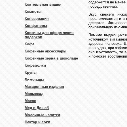
содержится не менее 
Коктейльная вишня
посредственный.
Компоты
Вкус свежего инжир
Консервация
прослеживаются и в 
десертов. Инжировое
Конфитюры
оригинальную изюмин
Корзины для оформления
Помимо выдающихся 
подарков
источником витаминов
здоровья человека. В
Кофе
и сосудов, при забол
Кофейные аксессуары
сил и усталость, то 
и поможет восстанови
Кофейные зерна в шоколаде
Кофемолки
Крупы
Лимонады
Макаронные изделия
Мармелад
Масло
Мед и Дошаб
Молочные напитки
Нектар и соки