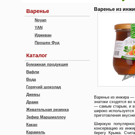
Варенье из инж
Варенье
Noyan
YAN
Иджеван
Прошян Фуд
Каталог
Бумажная продукция
Вафли
Вода
Горячий шоколад
Джемы
Варенье из инжира — 
знатоки сходятся во 
Драже
— самым старым, и в
Жевательная резинка
широко используется 
приготовления вкусне
Зефир Маршмеллоу
Широкую популярнос
Какао
консервацию из инжи
Карамель
берегу Крыма. Счита