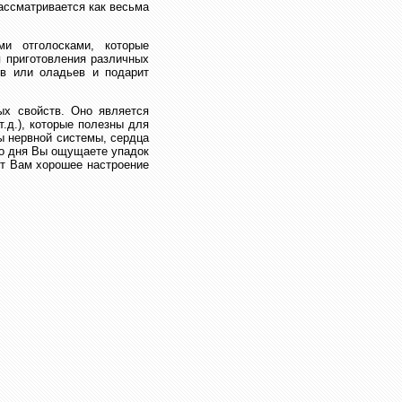
рассматривается как весьма
ми отголосками, которые
я приготовления различных
ов или оладьев и подарит
ых свойств. Оно является
т.д.), которые полезны для
ы нервной системы, сердца
его дня Вы ощущаете упадок
рит Вам хорошее настроение