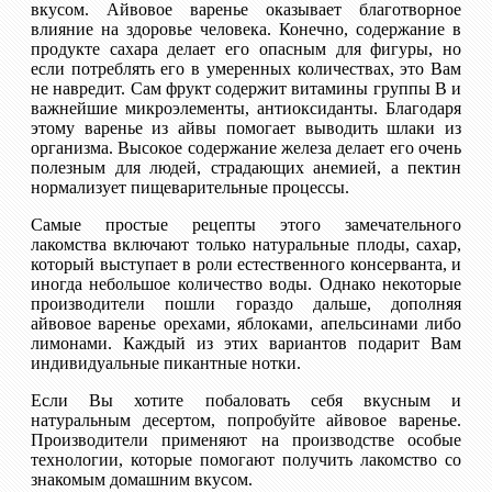
вкусом. Айвовое варенье оказывает благотворное
влияние на здоровье человека. Конечно, содержание в
продукте сахара делает его опасным для фигуры, но
если потреблять его в умеренных количествах, это Вам
не навредит. Сам фрукт содержит витамины группы В и
важнейшие микроэлементы, антиоксиданты. Благодаря
этому варенье из айвы помогает выводить шлаки из
организма. Высокое содержание железа делает его очень
полезным для людей, страдающих анемией, а пектин
нормализует пищеварительные процессы.
Самые простые рецепты этого замечательного
лакомства включают только натуральные плоды, сахар,
который выступает в роли естественного консерванта, и
иногда небольшое количество воды. Однако некоторые
производители пошли гораздо дальше, дополняя
айвовое варенье орехами, яблоками, апельсинами либо
лимонами. Каждый из этих вариантов подарит Вам
индивидуальные пикантные нотки.
Если Вы хотите побаловать себя вкусным и
натуральным десертом, попробуйте айвовое варенье.
Производители применяют на производстве особые
технологии, которые помогают получить лакомство со
знакомым домашним вкусом.