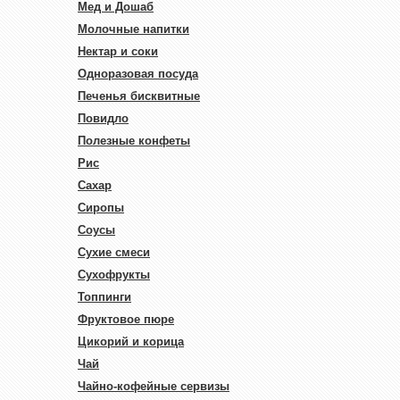
Мед и Дошаб
Молочные напитки
Нектар и соки
Одноразовая посуда
Печенья бисквитные
Повидло
Полезные конфеты
Рис
Сахар
Сиропы
Соусы
Сухие смеси
Сухофрукты
Топпинги
Фруктовое пюре
Цикорий и корица
Чай
Чайно-кофейные сервизы