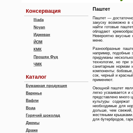
Паштет
Консервация
Паштет — достаточно
Iliada
закуску возможно в 
найти готовые паштет
Noyan
обладают кремообра
Иджеван
Невероятно вкусные 
меню.
ЙОМ
Разнообразные пашт
КМК
например, подобные з
Прошян Фуд
придуманы несколько
технологии, но при 
ЧМК
санитарным нормам и
компоненты: бобовые,
сок, черный и красны
Каталог
применяют.
Бумажная продукция
Овощной паштет явля
легко усваивается и 
Варенье
представлено много ц
Вафли
культуры содержат 
необходимые для нор
Вода
дольше, чем свежий,
жестяными крышками.
Горячий шоколад
для бутербродов, гар
Джемы
Драже