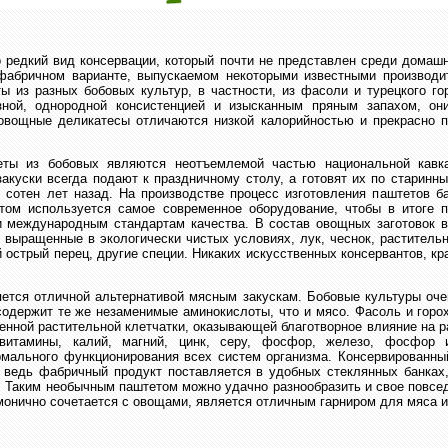
 редкий вид консервации, который почти не представлен среди домашн
фабричном варианте, выпускаемом некоторыми известными производ
ы из разных бобовых культур, в частности, из фасоли и турецкого го
зной, однородной консистенцией и изысканным пряным запахом, он
овощные деликатесы отличаются низкой калорийностью и прекрасно п
еты из бобовых являются неотъемлемой частью национальной кавка
акуски всегда подают к праздничному столу, а готовят их по старинн
 сотен лет назад. На производстве процесс изготовления паштетов б
этом используется самое современное оборудование, чтобы в итоге п
 международным стандартам качества. В состав овощных заготовок в
 выращенные в экологически чистых условиях, лук, чеснок, раститель
й острый перец, другие специи. Никаких искусственных консервантов, к
ется отличной альтернативой мясным закускам. Бобовые культуры оче
содержит те же незаменимые аминокислоты, что и мясо. Фасоль и горох
енной растительной клетчатки, оказывающей благотворное влияние на р
витамины, калий, магний, цинк, серу, фосфор, железо, фосфор 
мального функционирования всех систем организма. Консервированный
 ведь фабричный продукт поставляется в удобных стеклянных банках,
 Таким необычным паштетом можно удачно разнообразить и свое повсе
монично сочетается с овощами, является отличным гарниром для мяса и