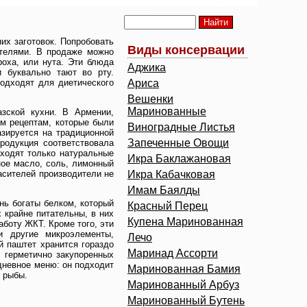
их заготовок. Попробовать
Виды консервации
ителями. В продаже можно
роха, или нута. Эти блюда
Аджика
и буквально тают во рту.
одходят для диетического
Ариса
Вешенки
Маринованные
зской кухни. В Армении,
ым рецептам, которые были
Виноградные Листья
азируется на традиционной
Запеченные Овощи
родукция соответствовала
ходят только натуральные
Икра Баклажановая
ное масло, соль, лимонный
расителей производители не
Икра Кабачковая
Имам Баялды
нь богаты белком, который
Красный Перец
 крайне питательны, в них
Купена Маринованная
аботу ЖКТ. Кроме того, эти
и другие микроэлементы,
Лечо
 паштет хранится гораздо
Маринад Ассорти
 герметично закупоренных
дневное меню: он подходит
Маринованная Бамия
 рыбы.
Маринованный Арбуз
Маринованный Бутень