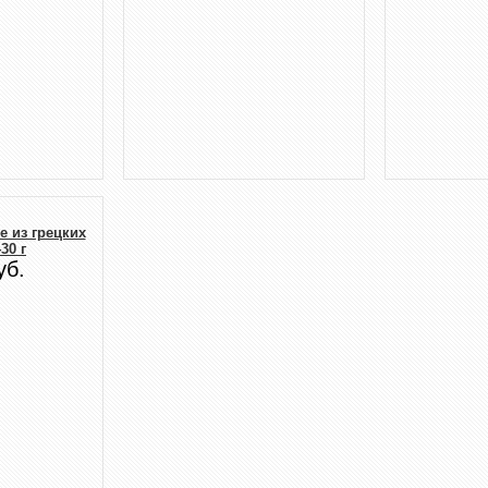
е из грецких
30 г
уб.