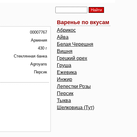
Варенье по вкусам
Абрикос
00007767
Айва
Армения
Белая Черешня
430 г
Вишня
Стеклянная банка
Грецкий орех
Agroyans
Груша
Персик
Ежевика
Инжир
Лепестки Розы
Персик
Тыква
Шелковица (Тут)