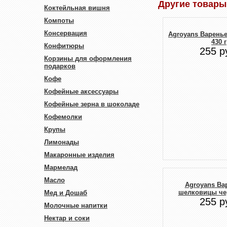
Другие товары
Коктейльная вишня
Компоты
Консервация
Agroyans Варенье
430 г
Конфитюры
255 р
Корзины для оформления
подарков
Кофе
Кофейные аксессуары
Кофейные зерна в шоколаде
Кофемолки
Крупы
Лимонады
Макаронные изделия
Мармелад
Масло
Agroyans Ва
шелковицы чер
Мед и Дошаб
255 р
Молочные напитки
Нектар и соки