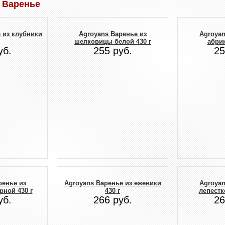
 Варенье
 из клубники
Agroyans Варенье из
Agroyan
шелковицы белой 430 г
абрик
уб.
255 руб.
25
ренье из
Agroyans Варенье из ежевики
Agroyan
ной 430 г
430 г
лепестк
уб.
266 руб.
26