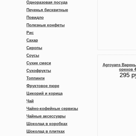
Одноразовая посуда
Печенья бисквитные
Повидло
Полезные конфеты
Рис
Сахар
Сиропы
Соусы
Сухие смеси
Agroyans Варень
орехов 4
Сухофрукты
295 р
Топпинги
Фруктовое пюре
Цикорий и корица
Чай
Чайно-кофейные сервизы
Чайные аксессуары
Шоколад в коробках
Шоколад в плитках