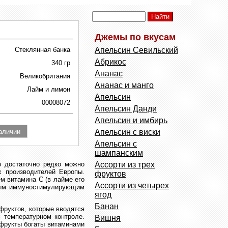
Джемы по вкусам
Стеклянная банка
Aпельсин Севильский
Абрикос
340 гр
Ананас
Великобритания
Ананас и манго
Лайм и лимон
Апельсин
00008072
Апельсин Данди
Апельсин и имбирь
Апельсин с виски
Апельсин с
шампанским
о достаточно редко можно
Ассорти из трех
х производителей Европы.
фруктов
м витамина С (в лайме его
Ассорти из четырех
щным иммуностимулирующим
ягод
Банан
фруктов, которые вводятся
 температурном контроле.
Вишня
 фрукты богаты витаминами