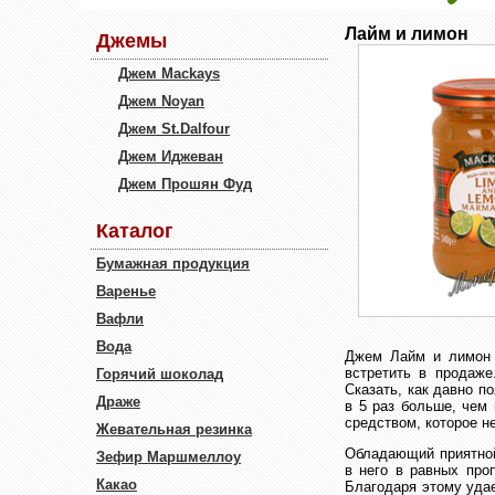
Лайм и лимон
Джемы
Джем Mackays
Джем Noyan
Джем St.Dalfour
Джем Иджеван
Джем Прошян Фуд
Каталог
Бумажная продукция
Варенье
Вафли
Вода
Джем Лайм и лимон 
встретить в продаже
Горячий шоколад
Сказать, как давно п
Драже
в 5 раз больше, чем
средством, которое н
Жевательная резинка
Обладающий приятной
Зефир Маршмеллоу
в него в равных про
Какао
Благодаря этому уда