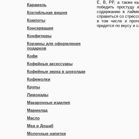
Е, В, РР, а также к
Карамель
победить простуду 
содержанию в лайме 
Коктейльная вишня
справиться со стресс
Компоты
в том числе и пропа
придется по вкусу и
Консервация
Конфитюры
Корзины для оформления
подарков
Кофе
Кофейные аксессуары
Кофейные зерна в шоколаде
Кофемолки
Крупы
Лимонады
Макаронные изделия
Мармелад
Масло
Мед и Дошаб
Молочные напитки