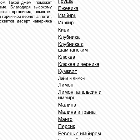
Груша
езом. Такой джем поможет
зме. Благодаря высокому
Ежевика
итию организма, помогает
Имбирь
 горчинкой вернет аппетит,
сквитов десерт наверняка
Инжир
Киви
Клубника
Клубника с
шампанским
Клюква
Клюква и черника
Кумкват
Лайм и лимон
Лимон
Лимон, апельсин и
имбирь
Малина
Малина и гранат
Манго
Персик
Ревень с имбирем