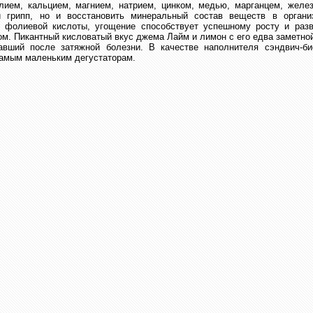
алием, кальцием, магнием, натрием, цинком, медью, марганцем, жел
и грипп, но и восстановить минеральный состав веществ в органи
фолиевой кислоты, угощение способствует успешному росту и разв
ом. Пикантный кисловатый вкус джема Лайм и лимон с его едва заметной
вший после затяжной болезни. В качестве наполнителя сэндвич-би
 самым маленьким дегустаторам.