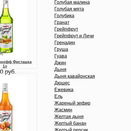
Голубая малина
Голубая мята
Голубика
Гранат
Грейпфрут
Грейпфрут и Личи
Гренадин
Груша
Гуава
инофф Фисташка
Джин
1л
Дыня
0 руб.
Дыня кавайонская
Дюшес
Ежевика
Ель
Жареный зефир
Жасмин
Желтая дыня
Желтый банан
Желтый персик