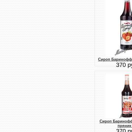
Сироп Баринофф 
370 р
Сироп Бариноф
пряник
370 р