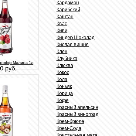
Кардамон
Карибский
Каштан
Квас
Киви
Киндер Шоколад
Кислая вишня
Клен
Клубника
инофф Малина 1л
Клюква
0 руб.
Кокос
Кола
Коньяк
Корица
Кофе
Красный апельсин
Красный виноград
Крем-брюле
Крем-Сода
Кристальная мята