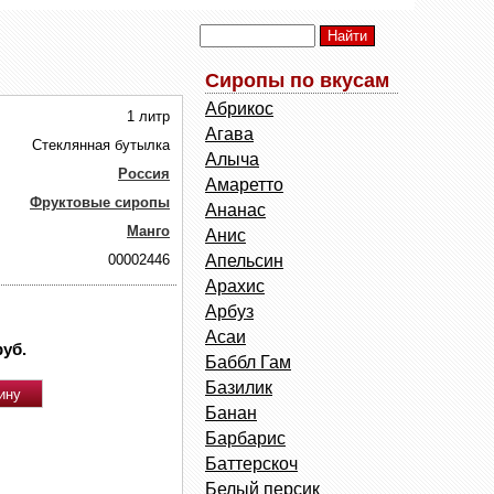
Сиропы по вкусам
Абрикос
1 литр
Агава
Стеклянная бутылка
Алыча
Россия
Амаретто
Фруктовые сиропы
Ананас
Манго
Анис
00002446
Апельсин
Арахис
Арбуз
Асаи
руб.
Баббл Гам
Базилик
Банан
Барбарис
Баттерскоч
Белый персик