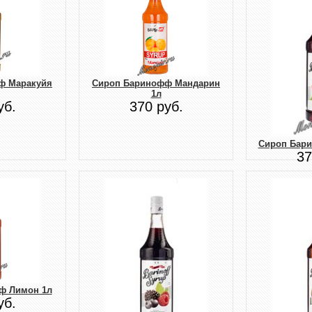
ф Маракуйя
Сироп Баринофф Мандарин
1л
уб.
370 руб.
Сироп Бар
37
ф Лимон 1л
уб.