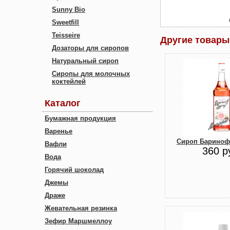
Sunny Bio
Sweetfill
Teisseire
Другие товары 
Дозаторы для сиропов
Натуральный сироп
Сиропы для молочных
коктейлей
Каталог
Бумажная продукция
Варенье
Сироп Баринофф
Вафли
360 р
Вода
Горячий шоколад
Джемы
Драже
Жевательная резинка
Зефир Маршмеллоу