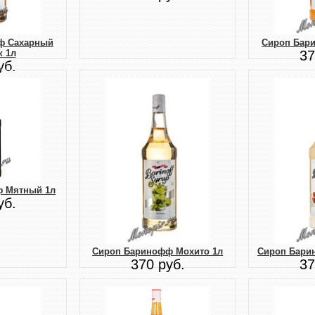
ф Сахарный
Сироп Бар
к 1л
37
уб.
 Мятный 1л
уб.
Сироп Баринофф Мохито 1л
Сироп Бари
370 руб.
37