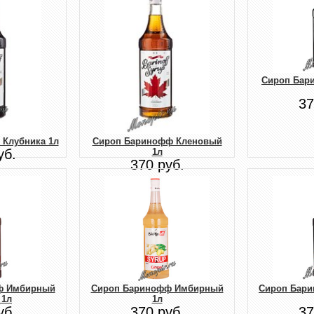
Сироп Бар
37
Клубника 1л
Сироп Баринофф Кленовый
уб.
1л
370 руб.
ф Имбирный
Сироп Баринофф Имбирный
Сироп Бар
 1л
1л
уб.
370 руб.
37