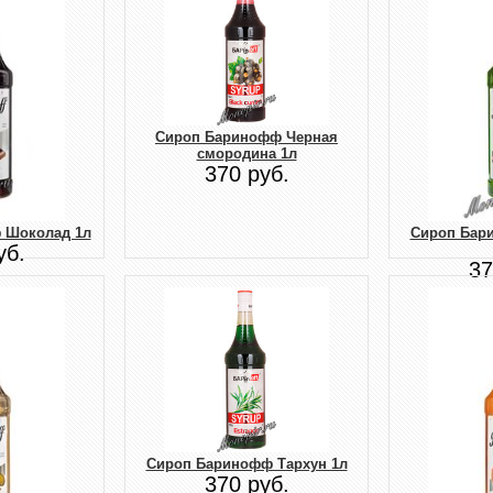
Сироп Баринофф Черная
смородина 1л
370 руб.
 Шоколад 1л
Сироп Бар
уб.
37
Сироп Баринофф Тархун 1л
370 руб.