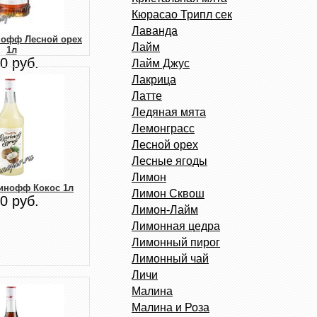
Кюрасао Трипл сек
Лаванда
нофф Лесной орех
Лайм
1л
0 руб.
Лайм Джус
Лакрица
Латте
Ледяная мята
Лемонграсс
Лесной орех
Лесные ягоды
Лимон
инофф Кокос 1л
Лимон Сквош
0 руб.
Лимон-Лайм
Лимонная цедра
Лимонный пирог
Лимонный чай
Личи
Малина
Малина и Роза