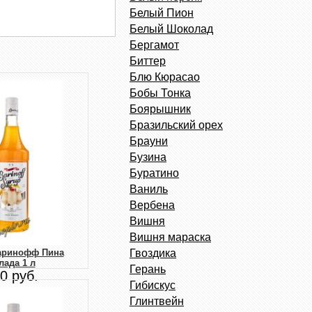
Белый Пион
Белый Шоколад
Бергамот
Биттер
Блю Кюрасао
Бобы Тонка
Боярышник
Бразильский орех
Брауни
Бузина
Буратино
Ваниль
Вербена
Вишня
Вишня мараска
Гвоздика
аринофф Пина
лада 1 л
Герань
0 руб.
Гибискус
Глинтвейн