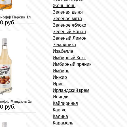
Женьшень
Зеленая дыня
инофф Персик 1л
Зеленая мята
0 руб.
Зеленое яблоко
Зеленый Банан
Зеленый Лимон
Земляника
Изабелла
Имбирный Кекс
Имбирный пряник
Имбирь
Инжир
Ирис
Ирландский крем
Исинди
нофф Миндаль 1л
Кайпиринья
0 руб.
Кактус
Калина
Карамель