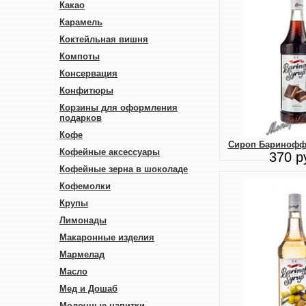
Какао
Карамель
Коктейльная вишня
Компоты
Консервация
Конфитюры
Корзины для оформления
подарков
Кофе
Сироп Баринофф
Кофейные аксессуары
370 р
Кофейные зерна в шоколаде
Кофемолки
Крупы
Лимонады
Макаронные изделия
Мармелад
Масло
Мед и Дошаб
Молочные напитки