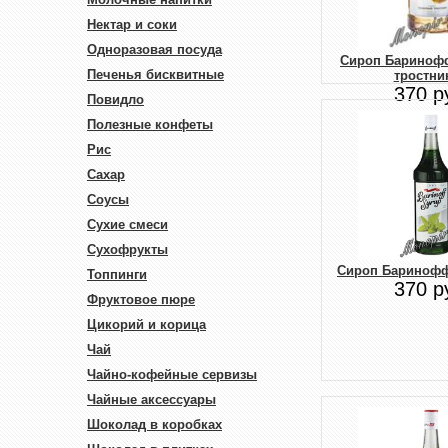
Нектар и соки
Одноразовая посуда
Сироп Бариноф
Печенья бисквитные
тростни
370 р
Повидло
Полезные конфеты
Рис
Сахар
Соусы
Сухие смеси
Сухофрукты
Сироп Баринофф
Топпинги
370 р
Фруктовое пюре
Цикорий и корица
Чай
Чайно-кофейные сервизы
Чайные аксессуары
Шоколад в коробках