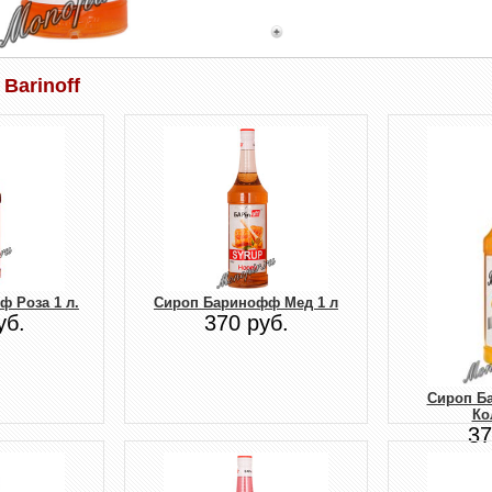
Barinoff
 Роза 1 л.
Сироп Баринофф Мед 1 л
уб.
370 руб.
Сироп Б
Ко
37