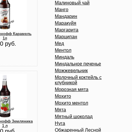
Малиновый чай
Манго
Мандарин
Маракуйя
Маргарита
инофф Карамель
Марципан
1л
0 руб.
Мед
Ментол
Миндаль
Миндальное печенье
Можжевельник
Молочный коктейль с
клубникой
Морозная мята
Мохито
Мохито ментол
Мята
Мятный шоколад
инофф Земляника
Нуга
1 л
Обжаренный Лесной
0 руб.