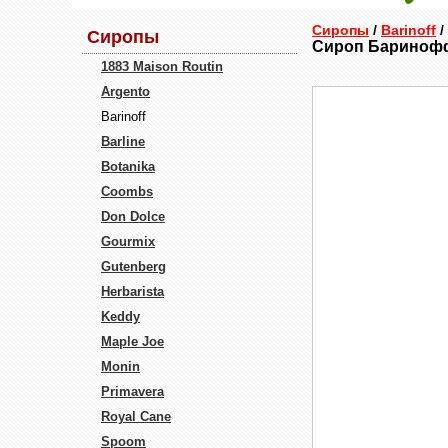
Сиропы
/
Barinoff
/
Сиропы
Сироп Баринофф
1883 Maison Routin
Argento
Barinoff
Barline
Botanika
Coombs
Don Dolce
Gourmix
Gutenberg
Herbarista
Keddy
Maple Joe
Monin
Primavera
Royal Cane
Spoom