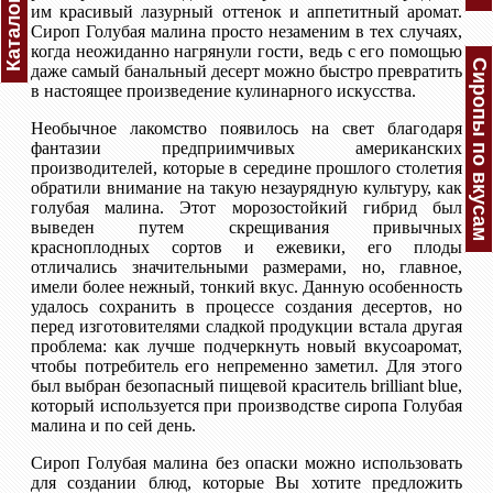
Каталог
им красивый лазурный оттенок и аппетитный аромат.
Сироп Голубая малина просто незаменим в тех случаях,
когда неожиданно нагрянули гости, ведь с его помощью
Сиропы по вкусам
даже самый банальный десерт можно быстро превратить
в настоящее произведение кулинарного искусства.
Необычное лакомство появилось на свет благодаря
фантазии предприимчивых американских
производителей, которые в середине прошлого столетия
обратили внимание на такую незаурядную культуру, как
голубая малина. Этот морозостойкий гибрид был
выведен путем скрещивания привычных
красноплодных сортов и ежевики, его плоды
отличались значительными размерами, но, главное,
имели более нежный, тонкий вкус. Данную особенность
удалось сохранить в процессе создания десертов, но
перед изготовителями сладкой продукции встала другая
проблема: как лучше подчеркнуть новый вкусоаромат,
чтобы потребитель его непременно заметил. Для этого
был выбран безопасный пищевой краситель brilliant blue,
который используется при производстве сиропа Голубая
малина и по сей день.
Сироп Голубая малина без опаски можно использовать
для создании блюд, которые Вы хотите предложить