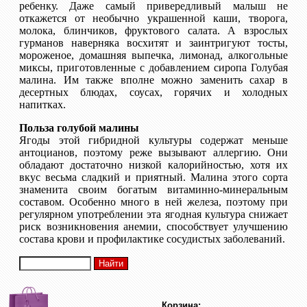
ребенку. Даже самый привередливый малыш не
откажется от необычно украшенной каши, творога,
молока, блинчиков, фруктового салата. А взрослых
гурманов наверняка восхитят и заинтригуют тосты,
мороженое, домашняя выпечка, лимонад, алкогольные
миксы, приготовленные с добавлением сиропа Голубая
малина. Им также вполне можно заменить сахар в
десертных блюдах, соусах, горячих и холодных
напитках.
Польза голубой малины
Ягоды этой гибридной культуры содержат меньше
антоцианов, поэтому реже вызывают аллергию. Они
обладают достаточно низкой калорийностью, хотя их
вкус весьма сладкий и приятный. Малина этого сорта
знаменита своим богатым витаминно-минеральным
составом. Особенно много в ней железа, поэтому при
регулярном употреблении эта ягодная культура снижает
риск возникновения анемии, способствует улучшению
состава крови и профилактике сосудистых заболеваний.
Корзина: