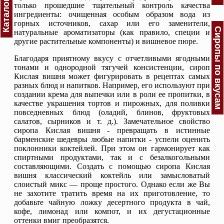
Каталог
только прошедшие тщательный контроль качества
ингредиенты: очищенная особым образом вода из
горных источников, сахар или его заменители,
Сиропы по вкусам
натуральные ароматизаторы (как правило, специи и
другие растительные компоненты) и вишневое пюре.
Благодаря приятному вкусу с отчетливыми ягодными
тонами и однородной тягучей консистенции, сироп
Кислая вишня может фигурировать в рецептах самых
разных блюд и напитков. Например, его используют при
создании крема для выпечки или в роли ее пропитки, в
качестве украшения тортов и пирожных, для поливки
повседневных блюд (оладий, блинов, фруктовых
салатов, сырников и т. д.). Замечательное свойство
сиропа Кислая вишня - превращать в истинные
барменские шедевры любые напитки - успели оценить
поклонники коктейлей. При этом он гармонирует как
спиртными продуктами, так и с безалкогольными
составляющими. Создать с помощью сиропа Кислая
вишня классический коктейль или замысловатый
слоистый микс — проще простого. Однако если же Вы
не захотите тратить время на их приготовление, то
добавьте чайную ложку десертного продукта в чай,
кофе, лимонад или компот, и их дегустационные
оттенки вмиг преобразятся.