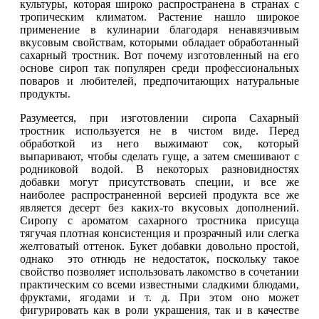
культуры, которая широко распространена в странах с
тропическим климатом. Растение нашло широкое
применение в кулинарии благодаря ненавязчивым
вкусовым свойствам, которыми обладает обработанный
сахарный тростник. Вот почему изготовленный на его
основе сироп так популярен среди профессиональных
поваров и любителей, предпочитающих натуральные
продукты.
Разумеется, при изготовлении сиропа Сахарный
тростник используется не в чистом виде. Перед
обработкой из него выжимают сок, который
выпаривают, чтобы сделать гуще, а затем смешивают с
родниковой водой. В некоторых разновидностях
добавки могут присутствовать специи, и все же
наиболее распространенной версией продукта все же
является десерт без каких-то вкусовых дополнений.
Сиропу с ароматом сахарного тростника присуща
тягучая плотная консистенция и прозрачный или слегка
желтоватый оттенок. Букет добавки довольно простой,
однако это отнюдь не недостаток, поскольку такое
свойство позволяет использовать лакомство в сочетании
практическим со всеми известными сладкими блюдами,
фруктами, ягодами и т. д. При этом оно может
фигурировать как в роли украшения, так и в качестве