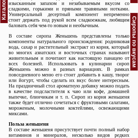
Каталог
изысканным запахом и незабываемым вкусом со
сладкими, горькими и пряными травяными нотками.
Универсальный десертный компонент непременно
Сиропы по вкусам
стоит держать под рукой всем сладкоежкам, любящим
баловать себя чем-то новым и необычным.
В составе сиропа Женьшень представлены только
компоненты натурального происхождения: родниковая
вода, сахар и растительный экстракт из корня, который
во многих азиатских и восточных странах называют
живительным и почитают как настоящую панацею от
всех болезней. Использовать в кулинарии сироп
Женьшень можно в разных вариациях. В рамках
повседневного меню его стоит добавить в кашу, творог
или йогурт, чтобы сделать их вкус более интересным.
На праздничный стол ароматную добавку можно подать
в качестве подсластителя к чаю или кофе, домашней
выпечке, блинчикам и т. п. Сироп из корня женьшеня
также будет отлично сочетаться с фруктовыми салатами,
мороженым, молочными коктейлями, освежающими
миксами.
Польза женьшеня
В составе женьшеня присутствует почти полный набор
витаминов и минералов, несколько видов редких