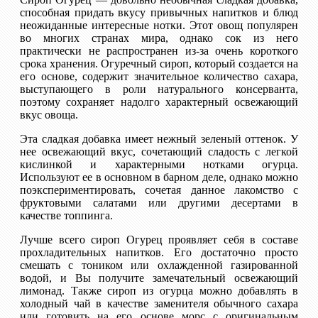
способная придать вкусу привычных напитков и блюд
неожиданные интересные нотки. Этот овощ популярен
во многих странах мира, однако сок из него
практически не распространен из-за очень короткого
срока хранения. Огуречный сироп, который создается на
его основе, содержит значительное количество сахара,
выступающего в роли натурального консерванта,
поэтому сохраняет надолго характерный освежающий
вкус овоща.
Эта сладкая добавка имеет нежный зеленый оттенок. У
нее освежающий вкус, сочетающий сладость с легкой
кислинкой и характерными нотками огурца.
Используют ее в основном в барном деле, однако можно
поэкспериментировать, сочетая данное лакомство с
фруктовыми салатами или другими десертами в
качестве топпинга.
Лучше всего сироп Огурец проявляет себя в составе
прохладительных напитков. Его достаточно просто
смешать с тоником или охлажденной газированной
водой, и Вы получите замечательный освежающий
лимонад. Также сироп из огурца можно добавлять в
холодный чай в качестве заменителя обычного сахара
или готовить на его основе морс с оригинальным