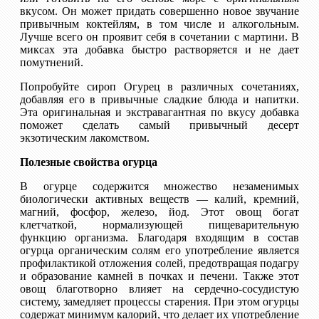
вкусом. Он может придать совершенно новое звучание
привычным коктейлям, в том числе и алкогольным.
Лучше всего он проявит себя в сочетании с мартини. В
миксах эта добавка быстро растворяется и не дает
помутнений.
Попробуйте сироп Огурец в различных сочетаниях,
добавляя его в привычные сладкие блюда и напитки.
Эта оригинальная и экстравагантная по вкусу добавка
поможет сделать самый привычный десерт
экзотическим лакомством.
Полезные свойства огурца
В огурце содержится множество незаменимых
биологически активных веществ — калий, кремний,
магний, фосфор, железо, йод. Этот овощ богат
клетчаткой, нормализующей пищеварительную
функцию организма. Благодаря входящим в состав
огурца органическим солям его употребление является
профилактикой отложения солей, предотвращая подагру
и образование камней в почках и печени. Также этот
овощ благотворно влияет на сердечно-сосудистую
систему, замедляет процессы старения. При этом огурцы
содержат минимум калорий, что делает их употребление